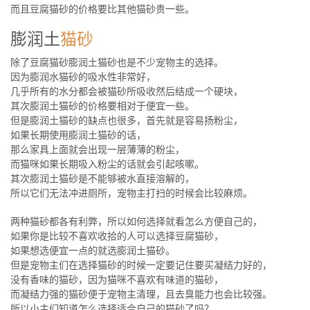
而且豆腐猫砂的价格要比其他猫砂贵一些。
膨润土
猫砂
除了豆腐猫砂膨润土猫砂也是不少宠物主的选择。
因为膨润水猫砂的吸水性非常好，
几乎所有的水分都会被猫砂所吸收然后结成一个硬块，
其次膨润土猫砂的价格要相对于便宜一些。
但是膨润土猫砂的缺点也很多，首先就是容易扬粉尘，
如果长期使用膨润土猫砂的话，
那么家具上面就会出现一层薄薄的粉尘，
而猫咪如果长期吸入粉尘的话就会引起咳嗽。
其次膨润土猫砂是不能够被水直接溶解的，
所以它们无法冲进厕所，宠物主打扫的时候会比较麻烦。
两种猫砂都各有利弊，所以如何选择就看怎么方便自己的，
如果你是比较不喜欢收拾的人可以选择豆腐猫砂，
如果想选便宜一点的就选膨润土猫砂。
但是宠物主们在选择猫砂的时候一定要记住要买凝结力好的，
没有香味的猫砂，因为猫咪不喜欢有味道的猫砂，
而凝结力强的猫砂便于宠物主清理，且去臭能力也会比较强。
所以小主们知道怎么选择适合自己的猫砂了吗？