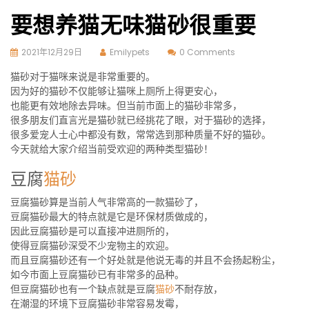
要想养猫无味猫砂很重要
2021年12月29日
Emilypets
0 Comments
猫砂对于猫咪来说是非常重要的。
因为好的猫砂不仅能够让猫咪上厕所上得更安心，
也能更有效地除去异味。但当前市面上的猫砂非常多，
很多朋友们直言光是猫砂就已经挑花了眼，对于猫砂的选择，
很多爱宠人士心中都没有数，常常选到那种质量不好的猫砂。
今天就给大家介绍当前受欢迎的两种类型猫砂！
豆腐
猫砂
豆腐猫砂算是当前人气非常高的一款猫砂了，
豆腐猫砂最大的特点就是它是环保材质做成的，
因此豆腐猫砂是可以直接冲进厕所的，
使得豆腐猫砂深受不少宠物主的欢迎。
而且豆腐猫砂还有一个好处就是他说无毒的并且不会扬起粉尘，
如今市面上豆腐猫砂已有非常多的品种。
但豆腐猫砂也有一个缺点就是豆腐
猫砂
不耐存放，
在潮湿的环境下豆腐猫砂非常容易发霉，