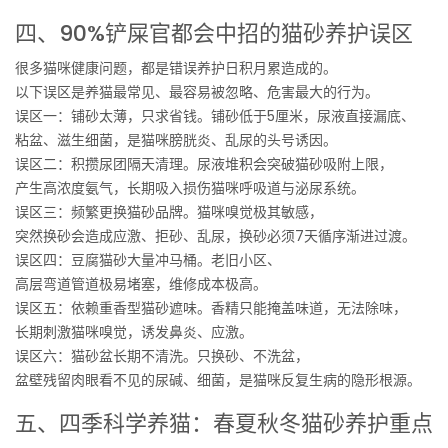
四、90%铲屎官都会中招的猫砂养护误区
很多猫咪健康问题，都是错误养护日积月累造成的。
以下误区是养猫最常见、最容易被忽略、危害最大的行为。
误区一：铺砂太薄，只求省钱。铺砂低于5厘米，尿液直接漏底、
粘盆、滋生细菌，是猫咪膀胱炎、乱尿的头号诱因。
误区二：积攒尿团隔天清理。尿液堆积会突破猫砂吸附上限，
产生高浓度氨气，长期吸入损伤猫咪呼吸道与泌尿系统。
误区三：频繁更换猫砂品牌。猫咪嗅觉极其敏感，
突然换砂会造成应激、拒砂、乱尿，换砂必须7天循序渐进过渡。
误区四：豆腐猫砂大量冲马桶。老旧小区、
高层弯道管道极易堵塞，维修成本极高。
误区五：依赖重香型猫砂遮味。香精只能掩盖味道，无法除味，
长期刺激猫咪嗅觉，诱发鼻炎、应激。
误区六：猫砂盆长期不清洗。只换砂、不洗盆，
盆壁残留肉眼看不见的尿碱、细菌，是猫咪反复生病的隐形根源。
五、四季科学养猫：春夏秋冬猫砂养护重点