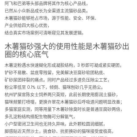
阿飞和巴弟等头部品牌将其作为核心产品线，
已然从小众新品成长为全渠道主流猫砂品类。
木薯猫砂能够抢占市场，源于性能、安全、环保、
产业供给四大核心优势，
结合真实市场案例可清晰窥见其发展逻辑。
木薯猫砂强大的使用性能是木薯猫砂出
圈的核心底气
木薯淀粉遇水快速糊化形成凝胶结构，3 秒即可凝成紧实硬团，
铲砂不易散、盆底零残留，完美解决豆腐砂软团粘底、
矿砂尿团碎裂的痛点。同时产品经过多道负压除尘工艺，
粉尘率低至 0.1% 以下，倾倒、猫咪刨砂几乎无扬尘。
杭州铲屎官陈女士饲养两只英短，此前长期使用膨润土猫砂，
猫咪频繁打喷嚏，更换许翠花木薯猫砂后呼吸道问题明显改善；
多猫家庭实测，同等用量下木薯砂除臭时长是普通豆腐砂两倍，
多孔淀粉结构搭配生物酶可分解氨气，
小户型密闭卫生间也无持久异味。此外颗粒圆润细腻，
脚感贴近天然沙土，挑食砂、抗拒换砂的猫咪接受度极高，