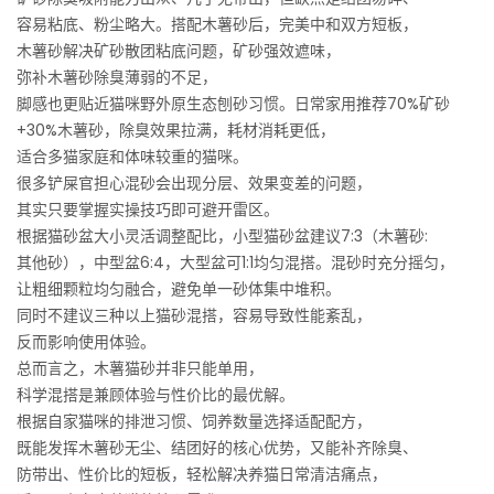
容易粘底、粉尘略大。搭配木薯砂后，完美中和双方短板，
木薯砂解决矿砂散团粘底问题，矿砂强效遮味，
弥补木薯砂除臭薄弱的不足，
脚感也更贴近猫咪野外原生态刨砂习惯。日常家用推荐70%矿砂
+30%木薯砂，除臭效果拉满，耗材消耗更低，
适合多猫家庭和体味较重的猫咪。
很多铲屎官担心混砂会出现分层、效果变差的问题，
其实只要掌握实操技巧即可避开雷区。
根据猫砂盆大小灵活调整配比，小型猫砂盆建议7:3（木薯砂:
其他砂），中型盆6:4，大型盆可1:1均匀混搭。混砂时充分摇匀，
让粗细颗粒均匀融合，避免单一砂体集中堆积。
同时不建议三种以上猫砂混搭，容易导致性能紊乱，
反而影响使用体验。
总而言之，木薯猫砂并非只能单用，
科学混搭是兼顾体验与性价比的最优解。
根据自家猫咪的排泄习惯、饲养数量选择适配配方，
既能发挥木薯砂无尘、结团好的核心优势，又能补齐除臭、
防带出、性价比的短板，轻松解决养猫日常清洁痛点，