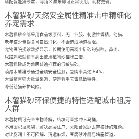
适配智能猫砂盆，薄铺 3 厘米即可正常使用，耗材更省。
木薯猫砂天然安全属性精准击中精细化
养宠需求
木薯猫砂全部采用食品级原料，无工业胶、刺激性香精，幼猫、
老年猫少量误食可自然消化，不会造成肠道梗阻。
宠物医院接诊数据显示，长期使用高粉尘矿砂的猫咪，鼻炎、
尿路刺激就诊率高出使用植物砂猫咪三倍，
木薯猫砂成为兽医普遍推荐的低敏猫砂。
萌尾木薯猫砂通过全项安全检测，复购率高达 84%，
大量繁育猫舍批量采购，便是看重无毒低敏特性，
降低幼猫养护风险。
木薯猫砂环保便捷的特性适配城市租房
人群
木薯材质可完全生物降解，结块可直接冲入马桶，
不用囤积垃圾袋，解决高层住户、无阳台家庭丢弃猫砂的难题。
对比膨润土不可降解、清运麻烦，豆腐砂冲厕易堵塞管道，