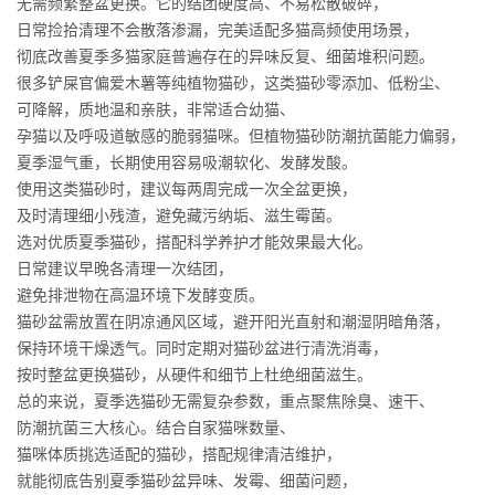
无需频繁整盆更换。它的结团硬度高、不易松散破碎，
日常捡拾清理不会散落渗漏，完美适配多猫高频使用场景，
彻底改善夏季多猫家庭普遍存在的异味反复、细菌堆积问题。
很多铲屎官偏爱木薯等纯植物猫砂，这类猫砂零添加、低粉尘、
可降解，质地温和亲肤，非常适合幼猫、
孕猫以及呼吸道敏感的脆弱猫咪。但植物猫砂防潮抗菌能力偏弱，
夏季湿气重，长期使用容易吸潮软化、发酵发酸。
使用这类猫砂时，建议每两周完成一次全盆更换，
及时清理细小残渣，避免藏污纳垢、滋生霉菌。
选对优质夏季猫砂，搭配科学养护才能效果最大化。
日常建议早晚各清理一次结团，
避免排泄物在高温环境下发酵变质。
猫砂盆需放置在阴凉通风区域，避开阳光直射和潮湿阴暗角落，
保持环境干燥透气。同时定期对猫砂盆进行清洗消毒，
按时整盆更换猫砂，从硬件和细节上杜绝细菌滋生。
总的来说，夏季选猫砂无需复杂参数，重点聚焦除臭、速干、
防潮抗菌三大核心。结合自家猫咪数量、
猫咪体质挑选适配的猫砂，搭配规律清洁维护，
就能彻底告别夏季猫砂盆异味、发霉、细菌问题，