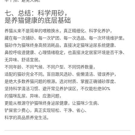
七、总结：科学用砂，
是养猫健康的底层基础
养猫从来不是简单的喂粮换水，真正精细化、科学化养护，
藏在每一次铺砂、每一次铲团、每一次选品、每一次环境维护里。
猫砂作为猫咪终身高频消耗品，直接决定猫咪泌尿系统健康、
鼻腔呼吸道健康、心理情绪稳定，也直接决定居家环境是否干净、
无异味、舒适宜居。
不同年龄、不同气候、不同户型、不同饲养数量，
适配的猫砂完全不同。盲目跟风选砂、偷懒清洁、错误养护，
是绝大多数养猫问题的根源。选对材质、掌握正确铺砂厚度、
坚持科学清洁习惯、避开常见养护误区，不仅能杜绝90%
的猫咪乱尿、异味、应激问题，
更能从根源守护猫咪终身泌尿健康，让猫咪少生病、
铲屎官少费心，真正实现轻松、干净、省心、
科学的高品质养宠生活。