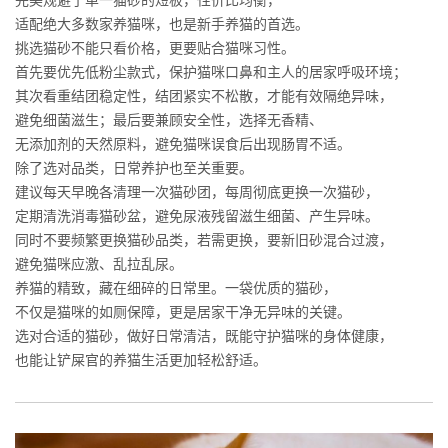
适配绝大多数家养猫咪，也是新手养猫的首选。
挑选猫砂不能只看价格，更要贴合猫咪习性。
首先要优先低粉尘款式，保护猫咪口鼻和主人的居家呼吸环境；
其次看重结团稳定性，结团紧实不松散，才能有效隔绝异味，
避免细菌滋生；最后要兼顾安全性，选择无香精、
无添加剂的天然原料，避免猫咪误食后出现肠胃不适。
除了选对品类，日常养护也至关重要。
建议每天早晚各清理一次猫砂团，每周彻底更换一次猫砂，
定期清洗消毒猫砂盆，避免尿液残留滋生细菌、产生异味。
同时不要频繁更换猫砂品类，若需更换，要新旧砂混合过渡，
避免猫咪应激、乱拉乱尿。
养猫的精致，藏在细碎的日常里。一袋优质的猫砂，
不仅是猫咪的如厕保障，更是居家干净无异味的关键。
选对合适的猫砂，做好日常清洁，既能守护猫咪的身体健康，
也能让铲屎官的养猫生活更加轻松舒适。