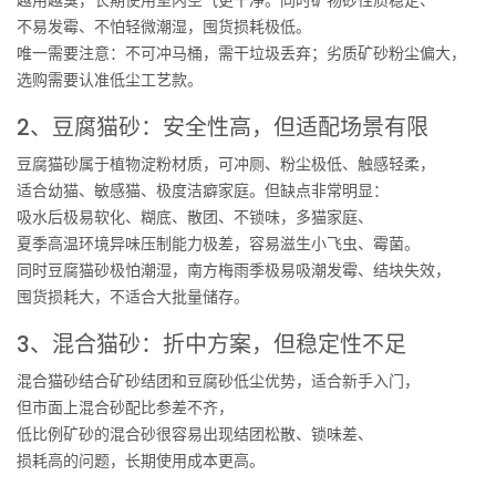
不易发霉、不怕轻微潮湿，囤货损耗极低。
唯一需要注意：不可冲马桶，需干垃圾丢弃；劣质矿砂粉尘偏大，
选购需要认准低尘工艺款。
2、豆腐猫砂：安全性高，但适配场景有限
豆腐猫砂属于植物淀粉材质，可冲厕、粉尘极低、触感轻柔，
适合幼猫、敏感猫、极度洁癖家庭。但缺点非常明显：
吸水后极易软化、糊底、散团、不锁味，多猫家庭、
夏季高温环境异味压制能力极差，容易滋生小飞虫、霉菌。
同时豆腐猫砂极怕潮湿，南方梅雨季极易吸潮发霉、结块失效，
囤货损耗大，不适合大批量储存。
3、混合猫砂：折中方案，但稳定性不足
混合猫砂结合矿砂结团和豆腐砂低尘优势，适合新手入门，
但市面上混合砂配比参差不齐，
低比例矿砂的混合砂很容易出现结团松散、锁味差、
损耗高的问题，长期使用成本更高。