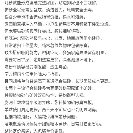
几秒就能形成坚硬完整尿团，贴边排尿也不会残留，
铲砂全程无需刮盆底，清洁省力。原料安全无毒，
误食少量也不会造成肠胃负担，遇水可溶解，
尿团能直接冲入马桶，小户型铲屎官不用频繁下楼丢垃圾。
但木薯猫砂短板同样突出。颗粒细腻轻盈，
猫咪进出猫砂盆极易带出，沙发、地面散落细小砂粒，
日常清扫工作量大。纯木薯依靠物理包裹除臭，
缺少矿砂吸附能力，密闭空间、多猫家庭异味留存明显，
需要每日铲屎、定期整盆更换。高温潮湿环境下，
淀粉材质容易受潮发酸，滋生霉菌，
南方梅雨季使用体验大打折扣，
且同规格单价普遍高于普通混合猫砂，长期囤货成本更高。
市面上主流混合猫砂多为豆腐砂搭配膨润土矿砂，
兼顾植物砂与矿砂双重特性，是均衡型选择。
膨润土颗粒缝隙吸附异味，弥补植物砂除臭短板，
单盆使用周期更长，两三天不铲屎也不会明显刺鼻。
粗细颗粒搭配，大幅减少猫咪带砂问题，
落地散落情况远优于细颗粒木薯砂，日常打扫更省心。
整体定价亲民，大包装单价更低，