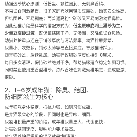
幼猫选砂核心原则：低粉尘、颗粒圆润、无刺鼻香精、
不易误食刺激肠胃。很多家庭喜欢用轻质豆腐砂，确实安全性高，
但结团差、容易糊底；而普通高粉尘矿砂又容易刺激幼猫鼻腔。
因此幼猫阶段最科学的搭配方式为：
低尘原味膨润土猫砂为主，
少量豆腐砂过渡
。既保证结团干净、无渗漏，又降低误食风险。
幼猫养护重点还在于铺砂厚度与清洁频率。幼猫排尿频繁、
尿量小、次数多，铺砂太薄容易直接漏底，导致猫咪踩尿、
嫌弃猫砂盆、后续乱尿。幼猫建议铺砂厚度维持6–8厘米，
每日多次清理，保持砂盆绝对干净，帮助猫咪建立稳定如厕习惯。
同时禁止使用重香型猫砂，浓烈香味会刺激幼猫嗅觉，造成应激、
拒砂。
2、1–6岁成年猫：除臭、结团、
防细菌滋生为核心
成年猫咪身体稳定、抵抗力强、如厕习惯成熟，
是养猫最省心的阶段，但同时也是异味、细菌、
尿氨堆积最严重的阶段。成年猫尿量更大、代谢更快，
对猫砂结团速度、锁味能力要求最高。
成年猫养护最常见的误区就是“懒清理”。