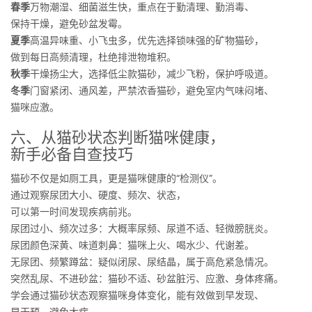
春季
万物潮湿、细菌滋生快，重点在于勤清理、勤消毒、
保持干燥，避免砂盆发霉。
夏季
高温异味重、小飞虫多，优先选择锁味强的矿物猫砂，
做到每日高频清理，杜绝排泄物堆积。
秋季
干燥扬尘大，选择低尘款猫砂，减少飞粉，保护呼吸道。
冬季
门窗紧闭、通风差，严禁浓香猫砂，避免室内气味闷堵、
猫咪应激。
六、从猫砂状态判断猫咪健康，
新手必备自查技巧
猫砂不仅是如厕工具，更是猫咪健康的“检测仪”。
通过观察尿团大小、硬度、频次、状态，
可以第一时间发现疾病前兆。
尿团过小、频次过多：大概率尿频、尿道不适、轻微膀胱炎。
尿团颜色深黄、味道刺鼻：猫咪上火、喝水少、代谢差。
无尿团、频繁蹲盆：疑似闭尿、尿结晶，属于高危紧急情况。
突然乱尿、不进砂盆：猫砂不适、砂盆脏污、应激、身体疼痛。
学会通过猫砂状态观察猫咪身体变化，能有效做到早发现、
早干预、避免大病。