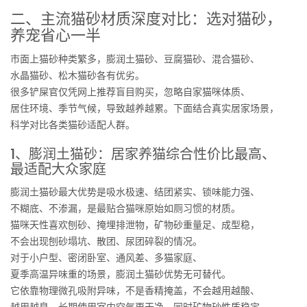
二、主流猫砂材质深度对比：选对猫砂，
养宠省心一半
市面上猫砂种类繁多，膨润土猫砂、豆腐猫砂、混合猫砂、
水晶猫砂、松木猫砂各有优劣。
很多铲屎官仅凭网上推荐盲目购买，忽略自家猫咪体质、
居住环境、季节气候，导致越养越累。下面结合真实居家场景，
科学对比各类猫砂适配人群。
1、膨润土猫砂：居家养猫综合性价比最高、
最适配大众家庭
膨润土猫砂最大优势是吸水极速、结团紧实、锁味能力强、
不糊底、不渗漏，是最贴合猫咪原始如厕习惯的材质。
猫咪天性喜欢刨砂、掩埋排泄物，矿物砂重量足、成型稳，
不会出现刨砂塌坑、散团、尿团碎裂的情况。
对于小户型、密闭卧室、通风差、多猫家庭、
夏季高温异味重的场景，膨润土猫砂优势无可替代。
它依靠物理微孔吸附异味，不是香精掩盖，不会越用越酸、
越用越臭，长期使用室内空气更干净。同时矿物砂性质稳定、