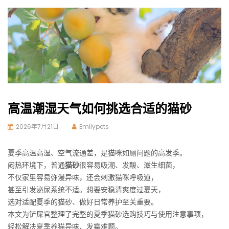
高温潮湿天气如何挑选合适的猫砂
2026年7月21日
Emilypets
夏季高温高湿、空气流通差，是猫咪如厕问题的高发季。
闷热环境下，普通
猫砂
很容易吸潮、发酸、滋生细菌，
不仅家里容易弥漫异味，还会刺激猫咪呼吸道，
甚至引发泌尿系统不适。想要安稳清爽度过夏天，
选对适配夏季的猫砂、做好日常养护至关重要。
本文为铲屎官整理了完整的夏季猫砂选购技巧与使用注意事项，
轻松解决夏季养猫异味、发霉难题。