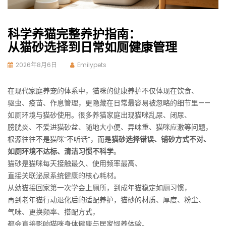
科学养猫完整养护指南：
从猫砂选择到日常如厕健康管理
2026年8月6日
Emilypets
在现代家庭养宠的体系中，猫咪的健康养护不仅体现在饮食、
驱虫、疫苗、作息管理，更隐藏在日常最容易被忽略的细节里——
如厕环境与猫砂使用。很多养猫家庭出现猫咪乱尿、闭尿、
膀胱炎、不爱进猫砂盆、随地大小便、异味重、猫咪应激等问题，
根源往往不是猫咪“不听话”，而是
猫砂选择错误、铺砂方式不对、
如厕环境不达标、清洁习惯不科学
。
猫砂是猫咪每天接触最久、使用频率最高、
直接关联泌尿系统健康的核心耗材。
从幼猫接回家第一次学会上厕所，到成年猫稳定如厕习惯，
再到老年猫行动退化后的适配养护，猫砂的材质、厚度、粉尘、
气味、更换频率、搭配方式，
都会直接影响猫咪身体健康与居家饲养体验。