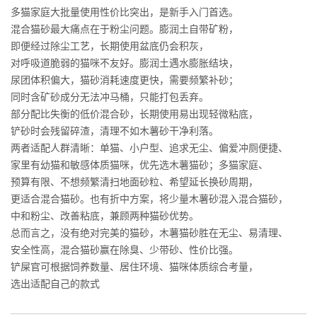
多猫家庭大批量使用性价比突出，是新手入门首选。
混合猫砂最大痛点在于粉尘问题。膨润土自带矿粉，
即便经过除尘工艺，长期使用盆底仍会积灰，
对呼吸道脆弱的猫咪不友好。膨润土遇水膨胀结块，
尿团体积偏大，猫砂消耗速度更快，需要频繁补砂；
同时含矿砂成分无法冲马桶，只能打包丢弃。
部分配比失衡的低价混合砂，长期使用易出现轻微粘底，
铲砂时会残留碎渣，清理不如木薯砂干净利落。
两者适配人群清晰：单猫、小户型、追求无尘、偏爱冲厕便捷、
家里有幼猫和敏感体质猫咪，优先选木薯猫砂；多猫家庭、
预算有限、不想频繁清扫地面砂粒、希望延长换砂周期，
更适合混合猫砂。也有折中方案，将少量木薯砂混入混合猫砂，
中和粉尘、改善粘底，兼顾两种猫砂优势。
总而言之，没有绝对完美的猫砂，木薯猫砂胜在无尘、易清理、
安全性高，混合猫砂赢在除臭、少带砂、性价比强。
铲屎官可根据饲养数量、居住环境、猫咪体质综合考量，
选出适配自己的款式