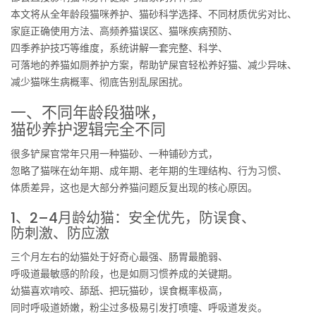
本文将从全年龄段猫咪养护、猫砂科学选择、不同材质优劣对比、
家庭正确使用方法、高频养猫误区、猫咪疾病预防、
四季养护技巧等维度，系统讲解一套完整、科学、
可落地的养猫如厕养护方案，帮助铲屎官轻松养好猫、减少异味、
减少猫咪生病概率、彻底告别乱尿困扰。
一、不同年龄段猫咪，
猫砂养护逻辑完全不同
很多铲屎官常年只用一种猫砂、一种铺砂方式，
忽略了猫咪在幼年期、成年期、老年期的生理结构、行为习惯、
体质差异，这也是大部分养猫问题反复出现的核心原因。
1、2–4月龄幼猫：安全优先，防误食、
防刺激、防应激
三个月左右的幼猫处于好奇心最强、肠胃最脆弱、
呼吸道最敏感的阶段，也是如厕习惯养成的关键期。
幼猫喜欢啃咬、舔舐、把玩猫砂，误食概率极高，
同时呼吸道娇嫩，粉尘过多极易引发打喷嚏、呼吸道发炎。