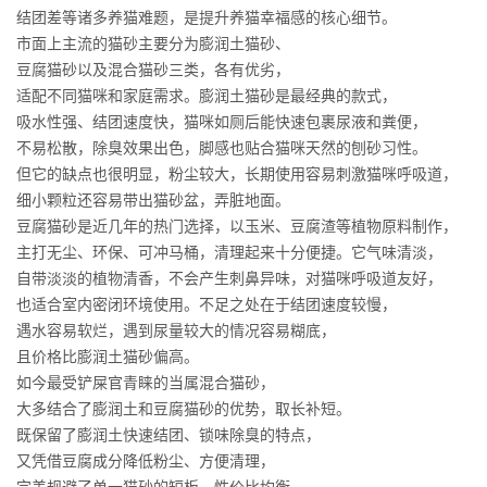
结团差等诸多养猫难题，是提升养猫幸福感的核心细节。
市面上主流的猫砂主要分为膨润土猫砂、
豆腐猫砂以及混合猫砂三类，各有优劣，
适配不同猫咪和家庭需求。膨润土猫砂是最经典的款式，
吸水性强、结团速度快，猫咪如厕后能快速包裹尿液和粪便，
不易松散，除臭效果出色，脚感也贴合猫咪天然的刨砂习性。
但它的缺点也很明显，粉尘较大，长期使用容易刺激猫咪呼吸道，
细小颗粒还容易带出猫砂盆，弄脏地面。
豆腐猫砂是近几年的热门选择，以玉米、豆腐渣等植物原料制作，
主打无尘、环保、可冲马桶，清理起来十分便捷。它气味清淡，
自带淡淡的植物清香，不会产生刺鼻异味，对猫咪呼吸道友好，
也适合室内密闭环境使用。不足之处在于结团速度较慢，
遇水容易软烂，遇到尿量较大的情况容易糊底，
且价格比膨润土猫砂偏高。
如今最受铲屎官青睐的当属混合猫砂，
大多结合了膨润土和豆腐猫砂的优势，取长补短。
既保留了膨润土快速结团、锁味除臭的特点，
又凭借豆腐成分降低粉尘、方便清理，
完美规避了单一猫砂的短板，性价比均衡，