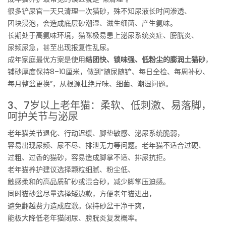
很多铲屎官一天只清理一次猫砂，殊不知尿液长时间渗透、
团块浸泡，会造成底层砂潮湿、滋生细菌、产生氨味。
长期处于高氨味环境，猫咪极易患上泌尿系统炎症、膀胱炎、
尿频尿急，甚至出现报复性乱尿。
成年家庭最优方案是使用
结团快、锁味强、低粉尘的膨润土猫砂
，
铺砂厚度保持8–10厘米，做到“随尿随铲、每日全检、每周补砂、
每月整盆更换”，从根源杜绝异味、细菌、潮湿问题。
3、7岁以上老年猫：柔软、低刺激、易落脚，
呵护关节与泌尿
老年猫关节退化、行动迟缓、脚垫敏感、泌尿系统脆弱，
容易出现尿频、尿不尽、排泄无力等问题。老年猫不适合过硬、
过粗、过香的猫砂，容易造成脚掌不适、排尿抗拒。
老年猫养护建议选择颗粒细腻、粉尘低、
触感柔和的高品质矿砂或混合砂，减少脚掌压迫感。
同时猫砂盆尽量选择矮边款，方便老年猫进出，
避免翻越费力造成应激。保持砂盆干净干爽，
能极大降低老年猫闭尿、膀胱炎复发概率。