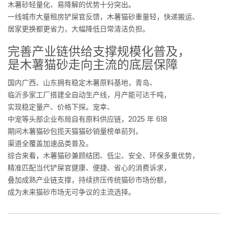
木薯砂轻量化、易降解的优势十分突出。
一线城市大量租房铲屎官反馈，木薯猫砂重量轻，快递搬运、
居家更换都更省力，大幅降低日常清洁负担。
完善产业链供给支撑规模化普及，
是木薯猫砂走向主流的底层保障
国内广西、山东拥有稳定木薯原料基地，青岛、
临沂多家工厂搭建全自动生产线，月产能可达千吨，
实现稳定量产、价格下探。宠幸、
中宠等头部企业布局自有原料供应链，2025 年 618
期间木薯猫砂包揽天猫猫砂销量榜单前列，
渠道全覆盖加速品类普及。
综合来看，木薯猫砂兼顾结团、低尘、安全、环保多重优势，
精准匹配当代铲屎官健康、便捷、省心的消费诉求，
叠加成熟产业链支撑，持续挤压传统猫砂市场份额，
成为未来猫砂市场无可争议的主流选择。