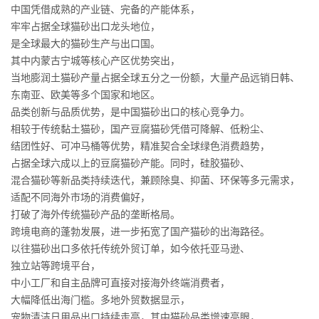
中国凭借成熟的产业链、完备的产能体系，
牢牢占据全球猫砂出口龙头地位，
是全球最大的猫砂生产与出口国。
其中内蒙古宁城等核心产区优势突出，
当地膨润土猫砂产量占据全球五分之一份额，大量产品远销日韩、
东南亚、欧美等多个国家和地区。
品类创新与品质优势，是中国猫砂出口的核心竞争力。
相较于传统黏土猫砂，国产豆腐猫砂凭借可降解、低粉尘、
结团性好、可冲马桶等优势，精准契合全球绿色消费趋势，
占据全球六成以上的豆腐猫砂产能。同时，硅胶猫砂、
混合猫砂等新品类持续迭代，兼顾除臭、抑菌、环保等多元需求，
适配不同海外市场的消费偏好，
打破了海外传统猫砂产品的垄断格局。
跨境电商的蓬勃发展，进一步拓宽了国产猫砂的出海路径。
以往猫砂出口多依托传统外贸订单，如今依托亚马逊、
独立站等跨境平台，
中小工厂和自主品牌可直接对接海外终端消费者，
大幅降低出海门槛。多地外贸数据显示，
宠物清洁日用品出口持续走高，其中猫砂品类增速亮眼，