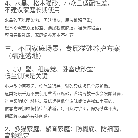
4、水晶、松木猫砂：小众且适配性差，
不建议家庭长期使用
水晶砂无结团能力、无法锁味，尿液堆积严重；
松木砂需要双层砂盆、遇尿松散脱层，猫咪体验差，
容易导致乱尿，家庭饲养基本不推荐。
三、不同家庭场景，专属猫砂养护方案
（精准落地）
1、小户型、租房党、卧室放砂盆：
低尘锁味是关键
小户型空间密闭、空气流通差，猫砂异味极易全屋扩散。
这类场景千万不要使用重香豆腐砂，香精闷放一夜会发酸刺鼻，
严重影响居住环境。最优选择低尘原味或淡香膨润土猫砂，
依靠物理锁味保持空气清新，每日及时铲团，保持砂盆干爽，
彻底解决室内异味问题。
2、多猫家庭、繁育家庭：防糊底、防细菌、
高频稳定