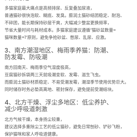
多猫家庭最大痛点是高频排尿、反复叠加尿液，
普通猫砂很快泡软、糊底、发臭。膨润土猫砂结团稳定、耐泡、
不碎团，能长期保持砂层干爽，大幅减少整盆更换频率，
节省大量时间与耗材成本。多猫家庭建议遵循“猫砂盆数量=
猫咪数量+1”原则，避免争抢砂盆、憋尿、乱尿、应激。
3、南方潮湿地区、梅雨季养猫：防潮、
防发霉、防吸潮
南方回南天、梅雨季空气湿度极高，
豆腐猫砂拆袋两三天就吸潮变软、发霉、滋生飞虫。
而膨润土猫砂材质稳定、不易受潮发霉，潮湿季节使用优势巨大。
同时储存时务必垫高离地、密封保存，避免提前受潮结块。
4、北方干燥、浮尘多地区：低尘养护、
减少呼吸道刺激
北方气候干燥，本身扬尘较重，
建议选择多重除尘工艺的低尘猫砂，避免日常刨砂、铲砂飞粉，
保护猫咪和家人呼吸道健康。