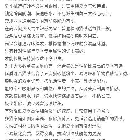
夏季挑选猫砂不必盲目跟风，只需围绕夏季气候特点，
锁定除臭防潮、快速吸水、不易滋生细菌三大核心标准。
常规四季通用猫砂耐热防潮能力有限，
在高温闷热天气里短板尽显：普通植物猫砂透气性一般，
受潮后容易结块发霉；低端矿物猫砂锁味效果差，
高温会加速异味挥发，稍微偷懒不清理就会满屋味道。
只有针对性挑选夏季专用属性的优质猫砂，
才能长期保持猫砂盆干净卫生。
对于大多数单猫家庭而言，混合猫砂是性价比最高的夏季首选。
优质混合猫砂结合了豆腐猫砂低粉尘、易清理和矿物猫砂结团稳、
锁味强的双重优势，搭配活性炭、小苏打等除臭配方，
能够牢牢吸附尿液和粪便产生的异味，从源头抑制臭味扩散。
这款猫砂吸水迅速，遇水快速结成紧实硬团，不粘盆底、
极少带砂，减少残留污渍堆积，
有效降低夏季高温细菌滋生的速度，日常使用干净省心。
多猫家庭如厕频率高、猫砂负荷大，更适合选用钠基矿物猫砂。
天然矿材材质防潮耐高温，无惧夏季闷热潮湿环境，
不易软化变质、发霉发臭，抗菌锁味续航能力更强，