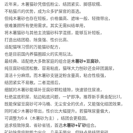
近年来，木薯猫砂凭借低粉尘、结团紧实、脚感软糯、
不粘猫爪的优势，成为众多铲屎官的首选。
但纯木薯砂也存在短板，价格偏高、遮味一般、轻微带出，
很难兼顾所有使用需求。其实无需纠结单用，
将木薯猫砂与其他主流猫砂科学混搭，能够互补短板，
打造出结团稳、除臭强、性价比高、
适配猫咪习惯的万能猫砂配方，
也是目前国内养猫圈超火的实用玩法。
最经典、适配绝大多数家庭的组合是
木薯砂+豆腐砂
。
纯豆腐砂结团松散、容易粘底，猫咪大力刨砂还会碎团漏尿，
清洁十分麻烦。而木薯砂支链淀粉含量高，粘合性极强，
结团紧实不易散。二者混搭后，
细腻的木薯砂能填补豆腐砂颗粒缝隙，快速锁住尿液，
杜绝盆底积尿、贴边粘底问题，一铲即净。推荐新手黄金配比1:1，
既能保留豆腐砂可冲马桶、无尘安全的优点，又能强化结团效果，
同时减少木薯砂带出，性价比大幅提升。若猫咪尿量偏大，
可调整为6:4（木薯砂为主），结团会更稳固。
追求极致除臭、省砂省钱，首选
木薯砂+矿砂
组合。
矿砂除臭吸附能力出众、几乎无带出，但缺点是结团易碎、