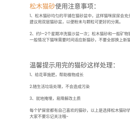
松木猫砂
使用注意事项：
1、松木猫砂均匀的平铺在猫砂盆中，这样猫咪尿尿会充
建议用双层猫砂盆，以便粉末与颗粒可更好的分离。
2、约1—2个星期冲洗猫沙盆一次；松木猫砂和一般矿
一般情况下猫咪需要时间适应新猫砂，不要全部换上新
温馨提示用完的猫砂这样处理：
1、给花草施肥，帮助植物成长
2.随生活垃圾处理，不会造成污染
3、就地掩埋，易降解改土质
每个铲屎官都有自己喜欢的猫砂，以上是选择松木猫砂
大家不要忘记关注哦~