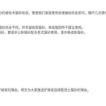
分的被松木猫砂吸收，便便我们直接使用拾便器给挖走即可。循环几次使
物猫砂完全不同，并非凝结型猫砂，单层猫厕所不建议使用。
猫砂，要逐步让新猫砂配合老式猫砂使用，逐步换成新猫砂。
铲屎官的理由，明天为大家推送铲屎官选择膨润土猫砂的理由，