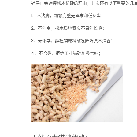
铲屎官会选择松木猫砂的理由，其实还有以下重要的几
1、不沾脚，颗颗完整无碎末和低灰尘；
2、不沾身，松木质地紧实不易沾长毛；
3、无化学，纯植物原料散发阵阵原木清香；
4、不呛鼻，拒绝工业猫砂刺鼻气味；