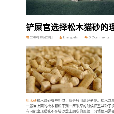
铲屎官选择松木猫砂的
2019年10月28日
Emilypets
0 Comments
松木砂
和水晶砂有些相似，就是只用清理便便。松木颗
一般当上面的松木颗粒不到一厘米厚的时候把整盆砂子
有可能出现猫咪不在猫砂盆上厕所的现象，习惯使用需