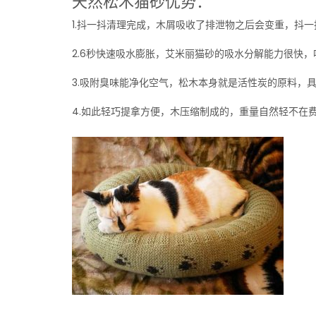
天然松木猫砂优势：
1.抖一抖清理完成，木屑吸收了排泄物之后会变重，抖
2.6秒快速吸水膨胀，艾米丽猫砂的吸水分解能力很快，
3.吸附臭味能净化空气，松木本身就是活性炭的原料，
4.如此轻巧提拿方便，木压缩制成的，重量自然轻不在