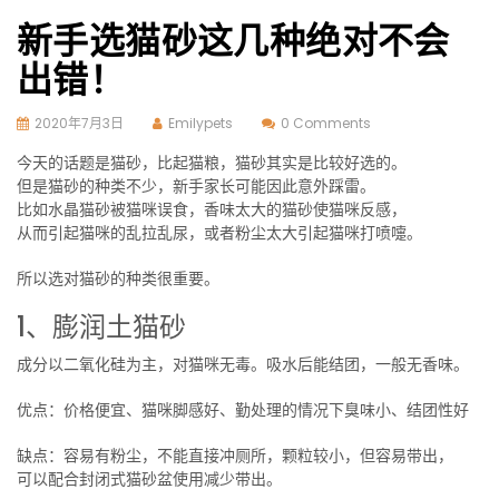
新手选猫砂这几种绝对不会
出错！
2020年7月3日
Emilypets
0 Comments
今天的话题是猫砂，比起猫粮，猫砂其实是比较好选的。
但是猫砂的种类不少，新手家长可能因此意外踩雷。
比如水晶猫砂被猫咪误食，香味太大的猫砂使猫咪反感，
从而引起猫咪的乱拉乱尿，或者粉尘太大引起猫咪打喷嚏。
所以选对猫砂的种类很重要。
1、膨润土猫砂
成分以二氧化硅为主，对猫咪无毒。吸水后能结团，一般无香味。
优点：价格便宜、猫咪脚感好、勤处理的情况下臭味小、结团性好
缺点：容易有粉尘，不能直接冲厕所，颗粒较小，但容易带出，
可以配合封闭式猫砂盆使用减少带出。