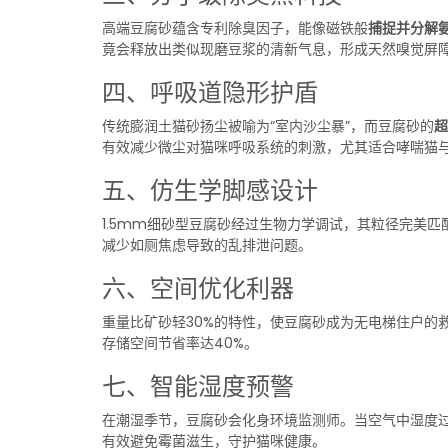
高端豆腐砂蕴含专利除臭因子，能像磁铁般
捕捉并分解
竟会释放出类似现磨豆浆的清新气息，形成天然嗅觉屏
四、呼吸道隐形护盾
传统膨润土猫砂扬尘被喻为“室内沙尘暴”，而豆腐砂的
超
有效减少微尘对猫咪呼吸系统的刺激，尤其适合哮喘猫
五、仿生学脚感设计
1.5mm细砂型豆腐砂经过生物力学调试，其粒径完美
减少如厕焦虑导致的乱排泄问题。
六、空间优化利器
重量比矿砂轻30%的特性，使豆腐砂成为无电梯住户的
存储空间节省率达40%。
七、智能湿度预警
在潮湿季节，豆腐砂会化身环境监测师。当空气中湿度
有效避免霉菌滋生，守护猫咪健康。