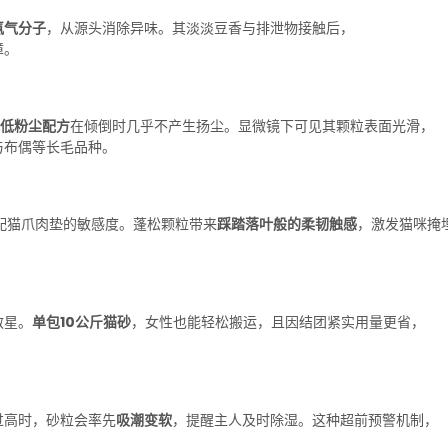
氨气分子
，从源头消除异味。其淡淡豆香与排泄物接触后，
障。
低粉尘配方
在倾倒时几乎不产生扬尘。显微镜下可见其颗粒表面光滑，
与布偶等长毛品种。
匹配猫爪肉垫的敏感度。蓬松颗粒带来
踩踏落叶般的柔韧触感
，激发猫咪掩
救星。
单包10公斤猫砂
，女性也能轻松搬运，且因结团紧实用量更省，
过高时，砂粒会率先
吸潮变软
，提醒主人及时除湿。这种超前预警机制，