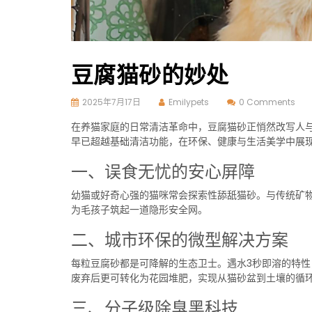
豆腐猫砂的妙处
2025年7月17日
Emilypets
0 Comments
在养猫家庭的日常清洁革命中，豆腐猫砂正悄然改写人
早已超越基础清洁功能，在环保、健康与生活美学中展
一、误食无忧的安心屏障
幼猫或好奇心强的猫咪常会探索性舔舐猫砂。与传统矿
为毛孩子筑起一道隐形安全网。
二、城市环保的微型解决方案
每粒豆腐砂都是可降解的生态卫士。遇水3秒即溶的特
废弃后更可转化为花园堆肥，实现从猫砂盆到土壤的循
三、分子级除臭黑科技