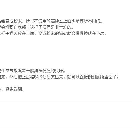
后会变成粉末，所以在使用的猫砂盆上面也是有所不同的。
就会堆积在底部，这样子清理是非常难的。
这样子猫砂放在上面，变成粉末的猫砂就会慢慢掉落在下层，
。
整个空气散发着一股猫咪便便的臭味。
出来，然后把上层猫咪的便便夹出来，就可以直接倒到厕所里面了。
方，避免受潮。