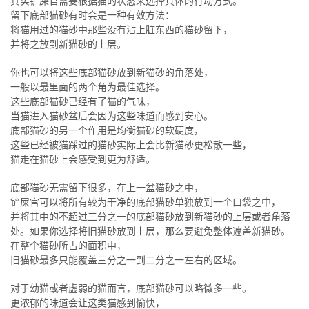
其实铲屎官需要根据猫的状态来选择具体的行动方式。
留下底部猫砂有时会是一种有效方法：
将猫用过的猫砂中那些没有沾上脏东西的猫砂留下，
并将之放到新猫砂的上层。
你也可以将这些底部猫砂放到新猫砂的角落处，
一般以最里面的两个角为最佳选择。
这些底部猫砂已经有了猫的气味，
当猫进入猫砂盆后会因为这些味道而感到安心。
底部猫砂的另一个作用是均衡猫砂的软硬度，
这些已经被猫踩过的猫砂实际上会比新猫砂更松散一些，
猫走在猫砂上会感受到更为舒适。
底部猫砂无需留下很多，在上一盆猫砂之中，
铲屎官可以将所有较为干净的底部猫砂单独放到一个口袋之中，
并将其中的不超过三分之一的底部猫砂放到新猫砂的上层或者角落
处。如果你选择将旧猫砂放到上层，那么要避免整体遮盖新猫砂。
在整个猫砂所占的面积中，
旧猫砂最多只能覆盖三分之一到二分之一左右的区域。
对于幼猫或者虚弱的猫而言，底部猫砂可以略微多一些。
更浓郁的味道会让这类猫感到愉快，