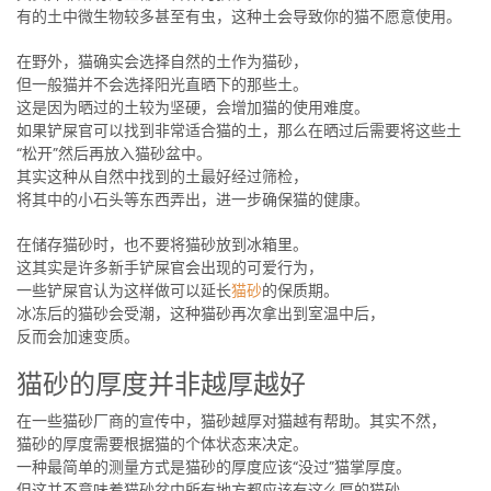
有的土中微生物较多甚至有虫，这种土会导致你的猫不愿意使用。
在野外，猫确实会选择自然的土作为猫砂，
但一般猫并不会选择阳光直晒下的那些土。
这是因为晒过的土较为坚硬，会增加猫的使用难度。
如果铲屎官可以找到非常适合猫的土，那么在晒过后需要将这些土
“松开”然后再放入猫砂盆中。
其实这种从自然中找到的土最好经过筛检，
将其中的小石头等东西弄出，进一步确保猫的健康。
在储存猫砂时，也不要将猫砂放到冰箱里。
这其实是许多新手铲屎官会出现的可爱行为，
一些铲屎官认为这样做可以延长
猫砂
的保质期。
冰冻后的猫砂会受潮，这种猫砂再次拿出到室温中后，
反而会加速变质。
猫砂的厚度并非越厚越好
在一些猫砂厂商的宣传中，猫砂越厚对猫越有帮助。其实不然，
猫砂的厚度需要根据猫的个体状态来决定。
一种最简单的测量方式是猫砂的厚度应该“没过”猫掌厚度。
但这并不意味着猫砂盆中所有地方都应该有这么厚的猫砂，