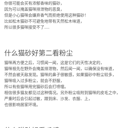
你很可能会买有浓郁香味的猫砂，
因为可以掩盖猫咪排泄物的恶臭，
但是小心猫咪会嫌弃香气而拒绝使用这种猫砂！
比如松木猫砂不可避免地带有天然松木味道，
所以很多猫咪接受不了……
什么猫砂好第二看粉尘
猫咪再方便之后，习惯闻一闻，这是它们的天性决定的，
猫咪祖先在野外会掩盖排泄物，然后闻一闻，以确保没有味道，
不然会被天敌发现。猫咪的鼻子很敏感，如果猫砂中粉尘较多，
猫咪吸入过多粉尘，就会不舒服，
所以有些猫咪用完猫砂后会打喷嚏。
相信很多猫友都见过这种情况。另外粉尘吸附到猫咪的皮毛之中，
严重时后会引起过敏，蹭到床、沙发、衣服、上，
也很影响居家环境。