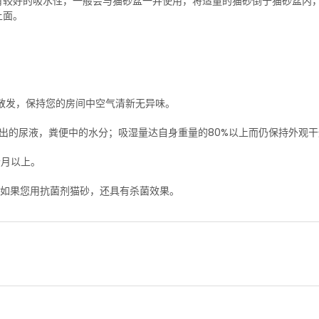
有较好的吸水性，一般会与猫砂盆一并使用，将适量的猫砂倒于猫砂盆内
上面。
散发，保持您的房间中空气清新无异味。
出的尿液，粪便中的水分；吸湿量达自身重量的80%以上而仍保持外观干
个月以上。
。如果您用抗菌剂猫砂，还具有杀菌效果。