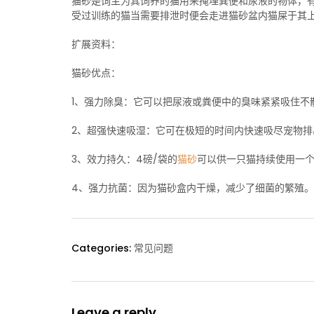
猫砂是饲主为其饲养的猫用来掩埋粪便和尿液的物体，
受过训练的猫当需要排泄时便会走进猫砂盆内猫屎于其
扩展资料：
猫砂优点：
1、强力除臭：它可以把尿液或粪便中的臭味紧紧吸住不
2、超强快速吸湿：它可在极短的时间内快速吸尽宠物排
3、效力持久：4磅/袋的
猫砂
可以供一只猫持续使用一
4、强力抗菌：因为猫砂盒内干燥，减少了细菌的繁殖
Categories:
常见问题
Leave a reply