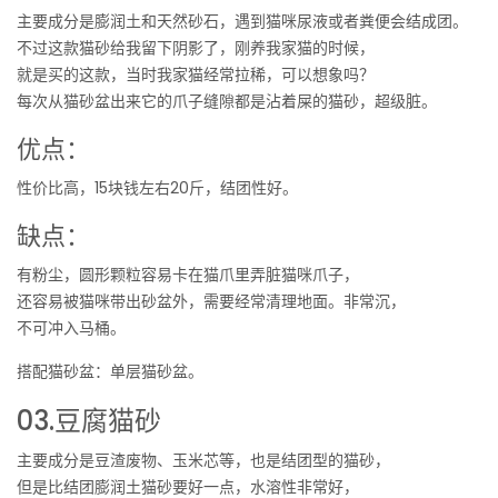
主要成分是膨润土和天然砂石，遇到猫咪尿液或者粪便会结成团。
不过这款猫砂给我留下阴影了，刚养我家猫的时候，
就是买的这款，当时我家猫经常拉稀，可以想象吗？
每次从猫砂盆出来它的爪子缝隙都是沾着屎的猫砂，超级脏。
优点：
性价比高，15块钱左右20斤，结团性好。
缺点：
有粉尘，圆形颗粒容易卡在猫爪里弄脏猫咪爪子，
还容易被猫咪带出砂盆外，需要经常清理地面。非常沉，
不可冲入马桶。
搭配猫砂盆：单层猫砂盆。
03.豆腐猫砂
主要成分是豆渣废物、玉米芯等，也是结团型的猫砂，
但是比结团膨润土猫砂要好一点，水溶性非常好，