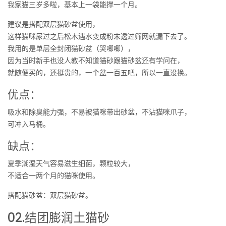
我家猫三岁多啦，基本上一袋能撑一个月。
建议是搭配双层猫砂盆使用，
这样猫咪尿过之后松木遇水变成粉末透过筛网就漏下去了。
我用的是单层全封闭猫砂盆（哭唧唧），
因为当时新手也没人教不知道猫砂跟猫砂盆还有学问在，
就随便买的，还挺贵的，一个盆一百五吧，所以一直没换。
优点：
吸水和除臭能力强，不易被猫咪带出砂盆，不沾猫咪爪子，
可冲入马桶。
缺点：
夏季潮湿天气容易滋生细菌，颗粒较大，
不适合一两个月的猫咪使用。
搭配猫砂盆：双层猫砂盆。
02.结团膨润土猫砂