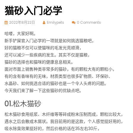
猫砂入门必学
2022年8月22日
Emilypets
0 Comments
哈喽，大家好啊。
新手铲屎官入门必学的一项就是如何挑选猫粮吧，
好的猫粮不仅可以使猫咪的毛发光亮顺滑，
还可以减少一些疾病的发生。其实不仅是猫粮，
猫砂的选择也和猫咪的健康息息相关。
面对市面上销售种类非常多的猫砂，有的颗粒大有的颗粒小，
有的含有香味有的无味，材质类型也很多矿物质、环保砂、
水晶砂、如何挑选合适的猫砂也是一个令人头疼的问题。
今天我们来了解一下这些猫砂的优缺点吧。
01.松木猫砂
松木猫砂食用纸浆、木纤维等等碎成粉末压制而成，颗粒比较大，
遇水之后会散成木屑状。我目前用的是这款，个人感觉挺好用的，
吸水除臭效果挺好的，然后价格的话在35左右30斤，