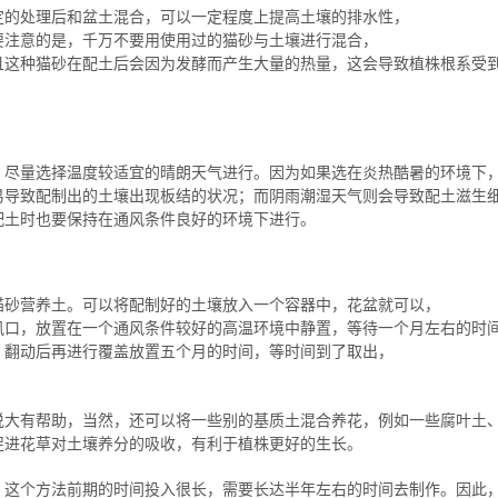
定的处理后和盆土混合，可以一定程度上提高土壤的排水性，
要注意的是，千万不要用使用过的猫砂与土壤进行混合，
且这种猫砂在配土后会因为发酵而产生大量的热量，这会导致植株根系受
，尽量选择温度较适宜的晴朗天气进行。因为如果选在炎热酷暑的环境下
易导致配制出的土壤出现板结的状况；而阴雨潮湿天气则会导致配土滋生
配土时也要保持在通风条件良好的环境下进行。
猫砂营养土。可以将配制好的土壤放入一个容器中，花盆就可以，
风口，放置在一个通风条件较好的高温环境中静置，等待一个月左右的时
。翻动后再进行覆盖放置五个月的时间，等时间到了取出，
说大有帮助，当然，还可以将一些别的基质土混合养花，例如一些腐叶土
促进花草对土壤养分的吸收，有利于植株更好的生长。
，这个方法前期的时间投入很长，需要长达半年左右的时间去制作。因此