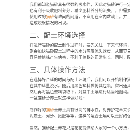
我们都知道猫砂具有很强的吸水性，因此对猫砂进行一
也有利于吸收肥料养分，减少肥料养分的流失。。但需
使用过的
猫砂
有难闻的问道，不宜用在室内盆栽上。并
造成烧根情况的出现。
二、配土环境选择
在进行猫砂的配土制作过程时，要先关注一下天气环境
则会加快猫砂配土过程中的水分蒸发流失速度，从而容
容易使植株产生病害，不利于植株的正常生长。同时，
三、具体操作方法
在选择好合适的时间与配土环境后，我们可以开始制作
在其中适量浇水。随后用黑色塑料袋将其包裹，留出通
然后再将黑色塑料袋取下，对盆中土壤进行适当地翻动
一盆猫砂营养土就这样做好啦~
制作好的
猫砂
营养土具有很高的排水性，对养护花草来
泥炭土、河沙、厩肥等等，这样的混合土壤可以更好的
当然，猫砂配土养花只是花花提供给大家的一个小方法