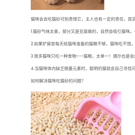
猫咪会去吃猫砂可别责怪它，主人也有一定的责任，其
1.猫砂气味太香，部分又是豆腐做的，自然会吸引猫咪。
2.如果铲屎官每天给猫咪准备的猫粮不够，猫咪吃不饱
3.很多猫咪只吃一种食物——猫粮，太单一！偶尔也是
4.当猫咪体内缺乏微量元素时，聪明的猫就会自己寻找
如何解决猫咪吃猫砂的问题？