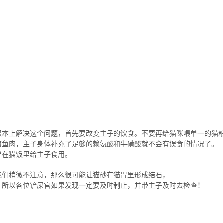
根本上解决这个问题，首先要改变主子的饮食。不要再给猫咪喂单一的猫
海鱼肉，主子身体补充了足够的赖氨酸和牛磺酸就不会有误食的情况了。
拌在猫饭里给主子食用。
我们稍微不注意，那么很可能让猫砂在猫胃里形成结石，
。所以各位铲屎官如果发现一定要及时制止，并带主子及时去检查！