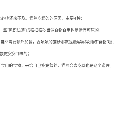
实心疼还来不及。猫咪吃猫砂的原因，主要4种：
一些“见识浅薄”的猫把猫砂当做食物食用也是情有可原的；
，自然需要额外加餐，香喷喷的猫砂那就是最容易得到的“食物”啦；
会想要换换口味的；
可食用的食物，来给自己补充营养，猫咪会去吃草也是这个道理。