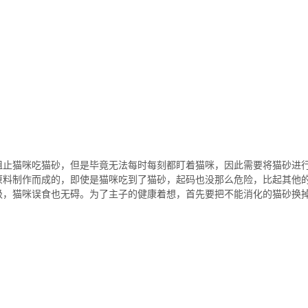
阻止猫咪吃猫砂，但是毕竟无法每时每刻都盯着猫咪，因此需要将猫砂进
原料制作而成的，即使是猫咪吃到了猫砂，起码也没那么危险，比起其他
级，猫咪误食也无碍。为了主子的健康着想，首先要把不能消化的猫砂换