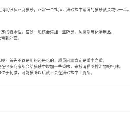
会消耗很多豆腐猫砂，正常一个礼拜，猫砂盆中铺满的猫砂就会减少一半
一定的吸水性。猫砂一般还会添加一些除臭，防腐剂等化学用品，
上带到外面。
择呢？首先不管是用的还是吃的，质量问题肯定是重中之重，
现在很多商家都会给猫砂中增加一些香味，来抵消猫咪排泄物的气味。
味过于刺激，可能猫咪以后就不会在猫砂盆中上厕所。