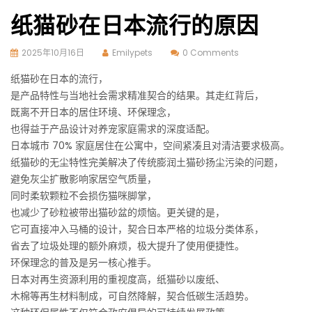
纸猫砂在日本流行的原因
2025年10月16日
Emilypets
0 Comments
纸猫砂在日本的流行，
是产品特性与当地社会需求精准契合的结果。其走红背后，
既离不开日本的居住环境、环保理念，
也得益于产品设计对养宠家庭需求的深度适配。
日本城市 70% 家庭居住在公寓中，空间紧凑且对清洁要求极高。
纸猫砂的无尘特性完美解决了传统膨润土猫砂扬尘污染的问题，
避免灰尘扩散影响家居空气质量，
同时柔软颗粒不会损伤猫咪脚掌，
也减少了砂粒被带出猫砂盆的烦恼。更关键的是，
它可直接冲入马桶的设计，契合日本严格的垃圾分类体系，
省去了垃圾处理的额外麻烦，极大提升了使用便捷性。
环保理念的普及是另一核心推手。
日本对再生资源利用的重视度高，纸猫砂以废纸、
木棉等再生材料制成，可自然降解，契合低碳生活趋势。