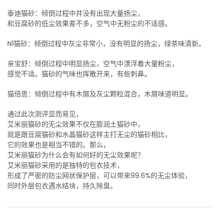
泰迪猫砂：倾倒过程中并没有出现大量扬尘，
和豆腐砂的低尘效果差不多，空气中无粉尘的不适感。
N1猫砂：倾倒过程中灰尘非常小，没有明显的扬尘，绿茶味清新。
亲宝舒：倾倒过程中明显扬尘，空气中漂浮着大量粉尘，
感觉不适。猫砂的气味也挥散开来，有些刺鼻。
猫倍思：倾倒过程中有木屑及灰尘颗粒混合，木屑味道明显。
通过此次测评显而易见，
艾米丽猫砂的无尘效果不仅在膨润土猫砂中，
就是跟豆腐猫砂和水晶猫砂这样主打无尘的猫砂相比，
它的效果也是相当不错的。那么，
艾米丽猫砂为什么会有如何好的无尘效果呢？
艾米丽猫砂采用的是独特的包衣技术，
形成了严密的防尘网状保护层，可以带来99.6%的无尘体验，
同时外层包衣遇水结块，持久除臭。