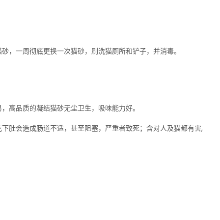
猫砂，一周彻底更换一次猫砂，刷洗猫厕所和铲子，并消毒。
易，高品质的凝结猫砂无尘卫生，吸味能力好。
下肚会造成肠道不适，甚至阻塞，严重者致死；含对人及猫都有害,