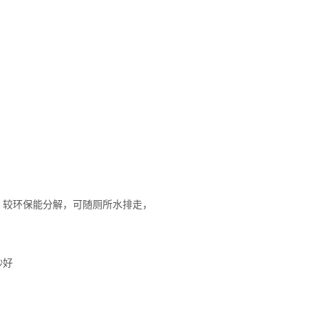
，较环保能分解，可随厕所水排走，
砂好