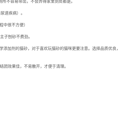
厕所不容易带出，不会弄得家里到处都是。
防尿道疾病）。
程中很不方便）
喵主子刨砂不费劲。
化学添加剂的猫砂，对于喜欢玩猫砂的猫咪更要注意。选择品质优良，
要结团效果佳，不易散开，才便于清理。