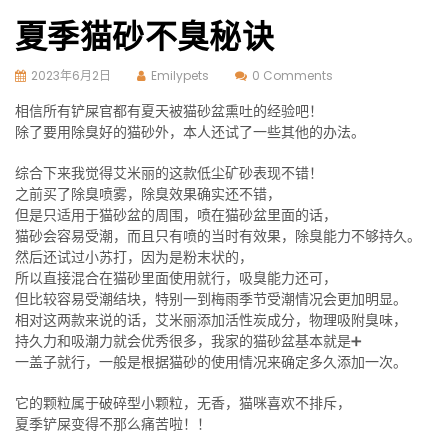
夏季猫砂不臭秘诀
2023年6月2日
Emilypets
0 Comments
相信所有铲屎官都有夏天被猫砂盆熏吐的经验吧！
除了要用除臭好的猫砂外，本人还试了一些其他的办法。
综合下来我觉得艾米丽的这款低尘矿砂表现不错！
之前买了除臭喷雾，除臭效果确实还不错，
但是只适用于猫砂盆的周围，喷在猫砂盆里面的话，
猫砂会容易受潮，而且只有喷的当时有效果，除臭能力不够持久。
然后还试过小苏打，因为是粉末状的，
所以直接混合在猫砂里面使用就行，吸臭能力还可，
但比较容易受潮结块，特别一到梅雨季节受潮情况会更加明显。
相对这两款来说的话，艾米丽添加活性炭成分，物理吸附臭味，
持久力和吸潮力就会优秀很多，我家的猫砂盆基本就是➕
一盖子就行，一般是根据猫砂的使用情况来确定多久添加一次。
它的颗粒属于破碎型小颗粒，无香，猫咪喜欢不排斥，
夏季铲屎变得不那么痛苦啦！！