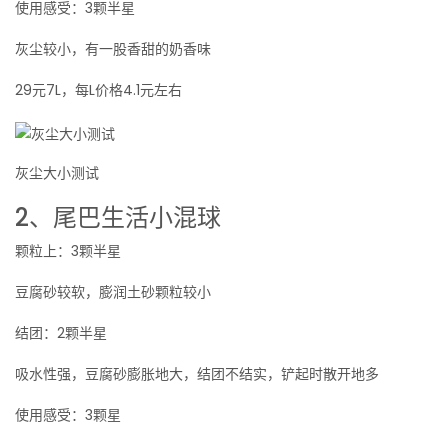
使用感受：3颗半星
灰尘较小，有一股香甜的奶香味
29元7L，每L价格4.1元左右
灰尘大小测试
2、尾巴生活小混球
颗粒上：3颗半星
豆腐砂较软，膨润土砂颗粒较小
结团：2颗半星
吸水性强，豆腐砂膨胀地大，结团不结实，铲起时散开地多
使用感受：3颗星