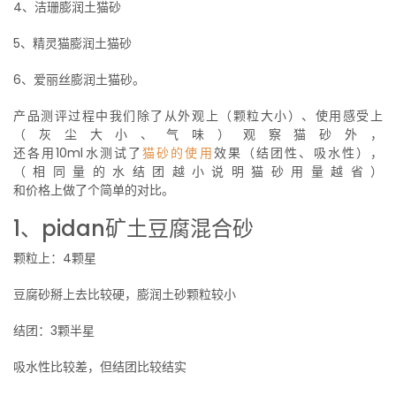
4、洁珊膨润土猫砂
5、精灵猫膨润土猫砂
6、爱丽丝膨润土猫砂。
产品测评过程中我们除了从外观上（颗粒大小）、使用感受上
（灰尘大小、气味）观察猫砂外，
还各用10ml水测试了
猫砂的使用
效果（结团性、吸水性），
（相同量的水结团越小说明猫砂用量越省）
和价格上做了个简单的对比。
1、pidan矿土豆腐混合砂
颗粒上：4颗星
豆腐砂掰上去比较硬，膨润土砂颗粒较小
结团：3颗半星
吸水性比较差，但结团比较结实