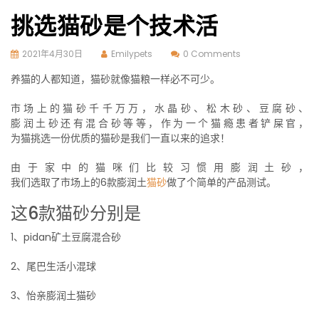
挑选猫砂是个技术活
2021年4月30日
Emilypets
0 Comments
养猫的人都知道，猫砂就像猫粮一样必不可少。
市场上的猫砂千千万万，水晶砂、松木砂、豆腐砂、
膨润土砂还有混合砂等等，作为一个猫瘾患者铲屎官，
为猫挑选一份优质的猫砂是我们一直以来的追求！
由于家中的猫咪们比较习惯用膨润土砂，
我们选取了市场上的6款膨润土
猫砂
做了个简单的产品测试。
这6款猫砂分别是
1、pidan矿土豆腐混合砂
2、尾巴生活小混球
3、怡亲膨润土猫砂