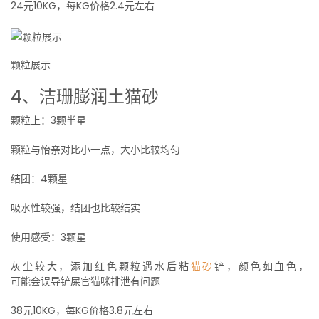
24元10KG，每KG价格2.4元左右
颗粒展示
4、洁珊膨润土猫砂
颗粒上：3颗半星
颗粒与怡亲对比小一点，大小比较均匀
结团：4颗星
吸水性较强，结团也比较结实
使用感受：3颗星
灰尘较大，添加红色颗粒遇水后粘
猫砂
铲，颜色如血色，
可能会误导铲屎官猫咪排泄有问题
38元10KG，每KG价格3.8元左右