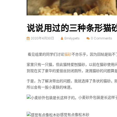
说说用过的三种条形猫
2020年4月30日
Emilypets
0 Comments
看见组里的同学们讨论
猫砂
不亦乐乎，因为回帖是贴不
家里只有一只猫，但此猫特爱刨猫砂，以前在猫砂使用
到现在买了豪华的爱丽丝封闭厕所，泼溅猫砂的问题算
于是，为了解决带出的问题，我就选择了条状的猫砂。刚
所以会有一股小麦麸的味道。
小麦砂外包装是长这样
感觉有点像松木砂