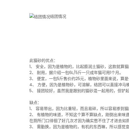
结团情况
此猫砂的优点：
1、 安全，因为是植物的，比起膨润土猫砂，这款就算
2、 耐用，据介绍一包6L/5斤一只成年猫可用1个月。
3、 便宜，一包5斤售价约25元，植物砂里面来说，算
4、 方便，因为是植物砂，可溶解，结团可以直接冲马
5、 接团较好，虽然我是跟别的猫砂混一起用的，但铲
缺点：
1、 容易带出，因为比重轻，而且易碎，所以容易掺到
2、 有植物的味道，不知这个算不算缺点，刚倒出来味
在厕所门口徘徊了好几次才因为确实憋不住了才进去如
3、 需勤换，因为是植物的，有机的东西嘛，所以感觉