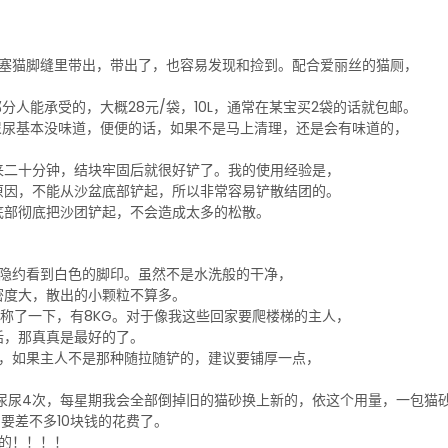
易塞猫脚缝里带出，带出了，也容易发现和捡到。配合爱丽丝的猫厕，
分人能承受的，大概28元/袋，10L，通常在某宝买2袋的话就包邮。
尿尿基本没味道，便便的话，如果不是马上清理，还是会有味道的，
来二十分钟，结块牢固后就很好铲了。我的使用经验是，
原因，不能从沙盆底部铲起，所以非常容易铲散结团的。
底部彻底把沙团铲起，不会造成太多的松散。
以隐约看到白色的脚印。虽然不是水洗般的干净，
密度大，散出的小颗粒不算多。
袋，称了一下，有8KG。对于像我这些回家要爬楼梯的主人，
话，那真真是最好的了。
好，如果主人不是那种随拉随铲的，建议要铺厚一点，
尿尿4次，每星期我会全部倒掉旧的猫砂换上新的，依这个用量，一包猫砂
要差不多10块钱的花费了。
的！！！！