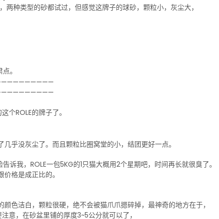
砂，两种类型的砂都试过，但感觉这牌子的球砂，颗粒小，灰尘大，
。
肃点。
——————————
——————————
这个ROLE的牌子了。
到了几乎没灰尘了。而且颗粒比圈窝堂的小，结团更好一点。
告诉我，ROLE一包5KG的1只猫大概用2个星期吧，时间再长就很臭了。
点跟价格是成正比的。
点的颜色洁白，颗粒很硬，绝不会被猫爪爪摁碎掉，最神奇的地方在于，
注意，在砂盆里铺的厚度3~5公分就可以了，