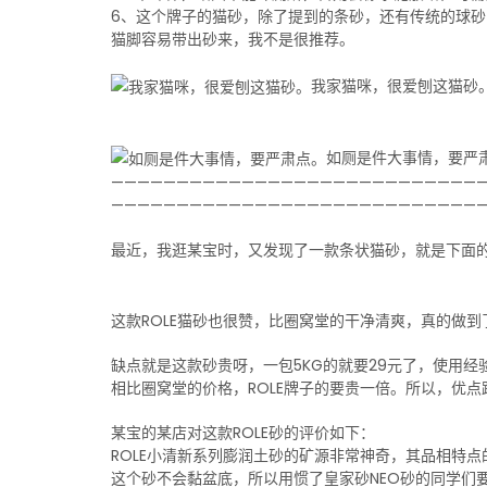
6、这个牌子的猫砂，除了提到的条砂，还有传统的球
猫脚容易带出砂来，我不是很推荐。
我家猫咪，很爱刨这猫砂
如厕是件大事情，要严
————————————————————————————
————————————————————————————
最近，我逛某宝时，又发现了一款条状猫砂，就是下面的
这款ROLE猫砂也很赞，比圈窝堂的干净清爽，真的做
缺点就是这款砂贵呀，一包5KG的就要29元了，使用经验
相比圈窝堂的价格，ROLE牌子的要贵一倍。所以，优
某宝的某店对这款ROLE砂的评价如下：
ROLE小清新系列膨润土砂的矿源非常神奇，其品相特
这个砂不会黏盆底，所以用惯了皇家砂NEO砂的同学们要