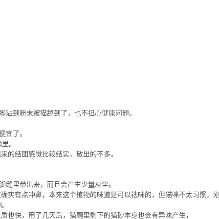
猫脚沾到粉末被猫舔到了，也不担心健康问题。
是便宜了。
桶里。
起来的结团感觉比较结实，散出的不多。
猫脚缝里带出来，而且会产生少量灰尘。
道确实有点冲鼻，本来这个植物的味道是可以祛味的，但猫咪不太习惯，
厕。
变质也快，用了几天后，猫厕里剩下的猫砂本身也会有异味产生，