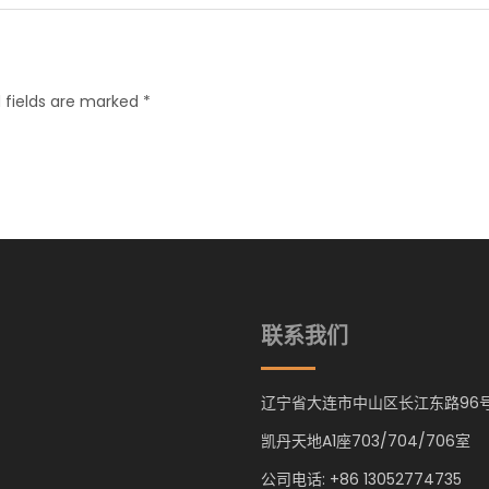
 fields are marked *
联系我们
辽宁省大连市中山区长江东路96
凯丹天地A1座703/704/706室
公司电话: +86 13052774735