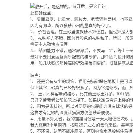
散开后，是这样的。
此猫砂优点：
1、 显而易见，比重大，颗粒大，尽管猫咪爱刨，也不
因为有脚垫，所以猫砂带出的量真的好少了。
2、 价钱合理，在土砂里这款砂不算便宜，但也算是大部
3、 祛味能力不错，因为有彩色的祛味粒子，所以一般
需要主人勤快点清理。
4、 结团能力不错，通常尿尿后，不要马上铲，等上十
最好不要用爱丽丝厕所配套的猫砂铲，那个因为设计的
用一般几块钱的那种猫砂铲效果反而更好，很轻易就从
缺点：
1、 还是会有灰尘的烦恼，猫用完猫砂踩在地板上是可
但比其它土砂真的已经好很多了。因为它是条砂，而且
2、 重，同样容量的猫砂，比其他土砂重好多，10L/
只好辛苦我老公帮忙驼上楼了。如果快递员肯送上楼的
3、因为是条状的，所以对便便的包裹能力没有球状的
这样才有足够的深度让猫猫方便刨砂盖便便。
4、用量不算太省，我的猫猫习惯是一天大概便便2次、
我大概用3个星期吧，按照28元左右的售价来说，每星期
5、不环保，结团不能冲厕所，否则会像水泥般堵住马桶