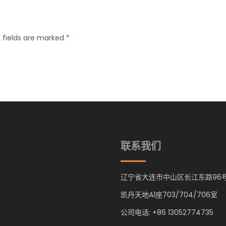
 fields are marked *
联系我们
辽宁省大连市中山区长江东路96
凯丹天地A1座703/704/706室
公司电话: +86 13052774735