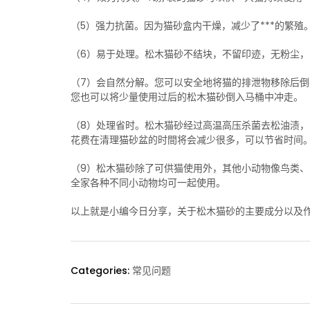
（5）强力抗菌。因为猫砂盒内干燥，减少了***的繁
（6）易于处理。松木猫砂不结块，不留印迹，无粉尘
（7）会自然分解。您可以安全地将猫的排泄物移除后
您也可以将少量使用过后的松木猫砂倒入马桶中冲走。
（8）处理省时。松木猫砂经过高温高压杀菌去松油渍
花费在清理猫砂盆的时間将会减少很多，可以节省时间
（9）松木猫砂除了可供猫使用外，其他小动物像鸟类
全家各种不同小动物均可一起使用。
以上就是小编今日分享，关于松木猫砂的主要成分以及
Categories:
常见问题