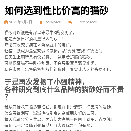
如何选到性比价高的猫砂
2023年3月2日
Emilypets
0 Comments
猫砂可以说是有屎以来最牛X的发明了，
也是养猫日常消耗量很大的东西！
它彻底改变了猫在人类家庭中的地位，
让猫一跃成为最受欢迎的宠物，从“真臭”变成了“真香”。
猫天生上厕所具有仪式感，一款用着舒服的猫砂，
可以保证猫不会乱拉乱尿，不会导致家里骚臭难闻，
现在市面上出售的各种各样的猫砂，着实让人选择头疼不已。
于是再次发扬了小强精神，
各种研究到底什么品牌的猫砂好而不贵
？
我从开始花了很多冤枉钱，到现在非常清楚一样品牌的猫砂，
怎么买最划算，渐渐也得到身边亲戚朋友们的认可，
每天我都会分享优惠，为方便大家第一时间上到车、省到钱！
有耐心一定会蹲到豪车哒！（大额优惠红包有限，