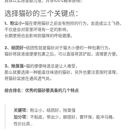
具体以实际金额为准，并非100%概率获得）
选择猫砂的三个关键点：
1、粉尘小-
猫在使用猫砂之前会有刨挖的行为，会造成尘土飞扬，
不仅是会对家里环境有一定的影响，
长期使用也会影响到猫咪的呼吸健康。
2、结团好-
结团性就是猫砂对于猫大小便的一种包裹行为，
猫砂将尿液或便便包裹之后，可以直接将其铲起，清理更方便。
3、除臭强-
猫的便便味道总是让人难受，
那么就要选择一种能盖住味道的猫砂，另外也要注意按时清理，
将猫砂盆放在通风透气处。
综合排名：优秀的猫砂要具备的几个特点
关键项：
粉尘小，结团好，除臭强
加分项：
不粘底，带出少，脚感好，要环保，能冲马桶，
性价比高…