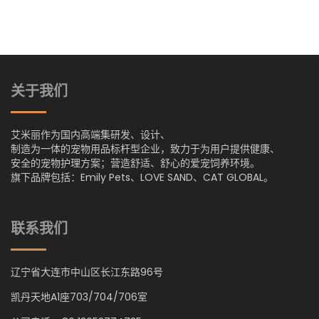
关于我们
艾米丽作为国内高端集研发、设计、
制造为一体的宠物用品标杆型企业，致力于为用户提供健康、
安全的宠物护理方案；营造舒适、舒心的爱宠饲养环境。
旗下品牌包括：Emily Pets、LOVE SAND、CAT GLOBAL。
联系我们
辽宁省大连市中山区长江东路96号
凯丹天地A1座703/704/706室