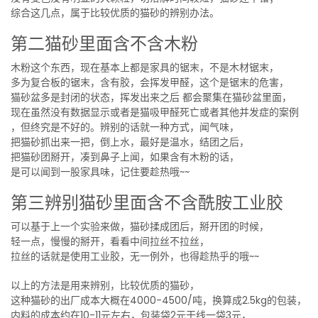
综合这几点，属于比较优质的猫砂的辨别办法。
第二猫砂里面含不含木粉
木粉这个东西，现在基本上都是家具的锯末，不是木材锯末，
多为复合板的锯末，含有胶，会挥发甲醛，这个是锯末的危害，
猫砂盆多是封闭的状态，挥发出来之后 都会聚集在猫砂盆里面，
现在虽然没有数据显示或者是猫吸甲醛死亡或者其他并发症的案例
，但终究是不好的。辨别的话就一种方式，闻气味，
把猫砂抓出来一把，倒上水，最好是温水，结团之后，
把猫砂团掰开，凑到鼻子上闻，如果含有木粉的话，
是可以闻到一股家具味，记住要趁热哦~~
第三辨别猫砂里面含不含酰胺工业胶
可以基于上一个实验来做，猫砂揉成团后，掰开团的时候，
轻一点，慢慢的掰开，看看中间拉丝不拉丝，
拉丝的话就是使用工业胶，无一例外，也得趁热乎的哦~~
以上的方法是用来辨别，比较优质的猫砂，
这种猫砂的出厂成本大概在4000-4500/吨，换算成2.5kg的包装，
内料的成本约在10-11元左右，包装袋2元干线一袋3元，