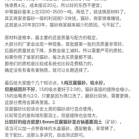
快递费4元，成本接近20元，所以好的东西不便宜；
中等猫砂基本上在3200-3500一吨，再低了，就该换原材料了，
其实商家卖猫砂一袋的利润就1-2块钱，猫砂，商家很难赚钱，
这就是从20年到23年，猫砂商家越来越少的原因，亏不起了。
原材料是根本，最主要的还是质量与配方的稳定，
大部分的厂家会出现一种现象，首批跟第一批的货质量非常好，
后面的质量就会下降，多数会偷工减料，所以需要严苛的质检，
如果你用了谁家的猫砂，每次去买质量都不错，
那他们的质检是比较成系统也比较花费精力的，
确定没有有毒有害物质，就可以长期选择了。
最后给大家圈个几个知识点，
1.纯豆腐猫砂，吸水好，
但是结团并不好
，1.5的吸水要好于2.0的，猫砂直接的缝隙会缩小，
1.5的会略贵与2.0，只要是因为筛口洗了，磨损比较快，需要更换，
这部分费用会算再里面。2.
豆腐猫砂比较适合去土类的猫砂进行混合使用，
比较常见的是和球形膨润土，但是缝隙也会增大，
比较好的组合就是1.5mm豆腐猫砂混合钠基膨润土
（矿砂），
适当可以加一点带香味的水晶猫砂，遇尿散香，非常棒了，
至于配比，没那么多讲究，自由测试即可。