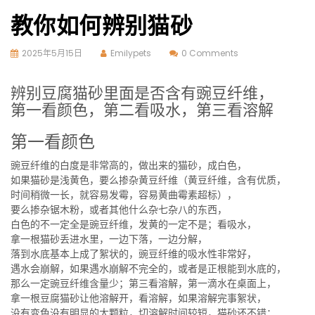
教你如何辨别猫砂
2025年5月15日
Emilypets
0 Comments
辨别豆腐猫砂里面是否含有豌豆纤维，
第一看颜色，第二看吸水，第三看溶解
第一看颜色
豌豆纤维的白度是非常高的，做出来的猫砂，成白色，
如果猫砂是浅黄色，要么掺杂黄豆纤维（黄豆纤维，含有优质，
时间稍微一长，就容易发霉，容易黄曲霉素超标），
要么掺杂锯木粉，或者其他什么杂七杂八的东西，
白色的不一定全是豌豆纤维，发黄的一定不是；看吸水，
拿一根猫砂丢进水里，一边下落，一边分解，
落到水底基本上成了絮状的，豌豆纤维的吸水性非常好，
遇水会崩解，如果遇水崩解不完全的，或者是正根能到水底的，
那么一定豌豆纤维含量少；第三看溶解，第一滴水在桌面上，
拿一根豆腐猫砂让他溶解开，看溶解，如果溶解完事絮状，
没有变色没有明显的大颗粒，切溶解时间较短，猫砂还不错；