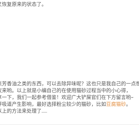
又恢复原来的状态了。
点芳香油之类的东西，可以去除异味呢？
这也只是我自己的一点
议来哟。以上就是小编自己的在使用猫砂过程当中的小心得，
享一下，我们一起参考借鉴！欢迎广大铲屎官们在下方留言哟~
呼吸道产生影响，最好选择粉尘较少的猫砂，比如
豆腐猫砂
。
上的方法来处理了……