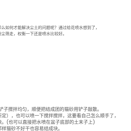
那么如何才能解决尘土的问题呢？通过给花喷水想到了，
粉尘筛走，权衡一下还是喷水比较好。
铲子搅拌均匀，顺便把结成团的猫砂用铲子敲散。
所定），也可以喷一下搅拌搅拌，这要看自己怎么顺手了，
。(也可以直接把水喷在盆子底部的土末子上)
那样猫砂不好干也容易结成块。