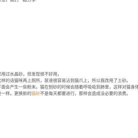
经用过水晶砂，但发现很不好用，
这样的话猫咪再上厕所，尿液很容易沾到猫爪上，所以我改用了土砂。
下面会产生一些粉末。猫在刨砂的时候会随着呼吸吸到肺里，这样对猫身
是一样。更换新的
猫砂
不是每天都要进行，那样会造成没必要的浪费。