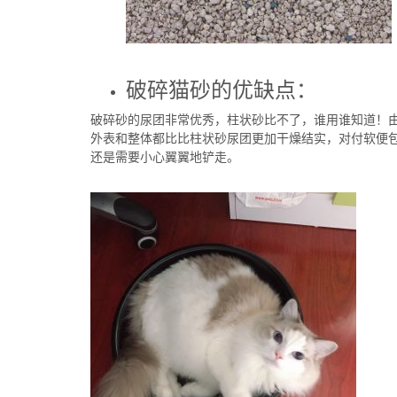
破碎猫砂的优缺点：
破碎砂的尿团非常优秀，柱状砂比不了，谁用谁知道！
外表和整体都比比柱状砂尿团更加干燥结实，对付软便
还是需要小心翼翼地铲走。