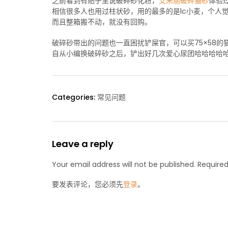
之前看到有贴子里说破碎砂化粉，
艾米丽破碎猫砂
体验
相信很多人也用过柱状砂，用的最多的是lc小麦，个人觉
而且整箱搬不动，就没有回购。
破碎砂带出的问题也一直困扰铲屎官，可以买75×58
自从小编换破碎砂之后，铲出好几次爱心尿团哈哈哈哈哈哈
Categories:
常见问题
Leave a reply
Your email address will not be published. Required
要发表评论，您必须先
登录
。