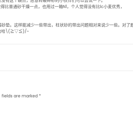
过没有这个缺点，愿意转破碎砂的小伙伴们可以尝试一下。
得比普通砂干燥一点，也用过一箱N1，个人觉得没有比lc小麦优秀，
的猫砂垫。这样能减少一些带出，柱状砂的带出问题相对来说少一些。对了
\(≧▽≦)/~
 fields are marked *