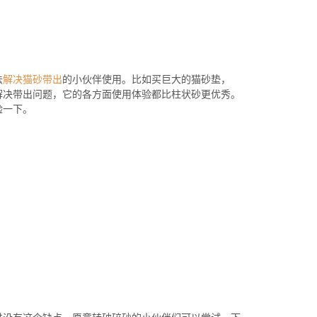
法
解决猫砂带出
的小伙伴使用。比如买巨大的猫砂垫，
解决带出问题，它的各方面使用体验都比柱状砂更优秀。
验一下。