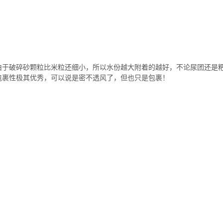
由于破碎砂颗粒比米粒还细小，所以水份越大附着的越好，不论尿团还是
包裹性极其优秀，可以说是密不透风了，但也只是包裹！