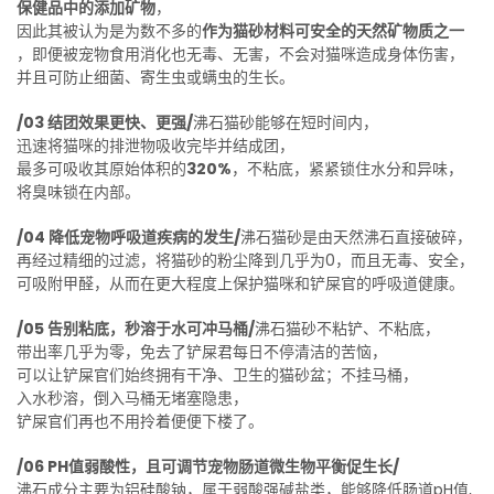
保健品中的添加矿物
，
因此其被认为是为数不多的
作为猫砂材料可安全的天然矿物质之一
，即便被宠物食用消化也无毒、无害，不会对猫咪造成身体伤害，
并且可防止细菌、寄生虫或螨虫的生长。
/03 结团效果更快、更强/
沸石猫砂能够在短时间内，
迅速将猫咪的排泄物吸收完毕并结成团，
最多可吸收其原始体积的
320%
，不粘底，紧紧锁住水分和异味，
将臭味锁在内部。
/04 降低宠物呼吸道疾病的发生/
沸石猫砂是由天然沸石直接破碎，
再经过精细的过滤，将猫砂的粉尘降到几乎为0，而且无毒、安全，
可吸附甲醛，从而在更大程度上保护猫咪和铲屎官的呼吸道健康。
/05 告别粘底，秒溶于水可冲马桶/
沸石猫砂不粘铲、不粘底，
带出率几乎为零，免去了铲屎君每日不停清洁的苦恼，
可以让铲屎官们始终拥有干净、卫生的猫砂盆；不挂马桶，
入水秒溶，倒入马桶无堵塞隐患，
铲屎官们再也不用拎着便便下楼了。
/06 PH值弱酸性，且可调节宠物肠道微生物平衡促生长/
沸石成分主要为铝硅酸钠，属于弱酸强碱盐类，能够降低肠道pH值,