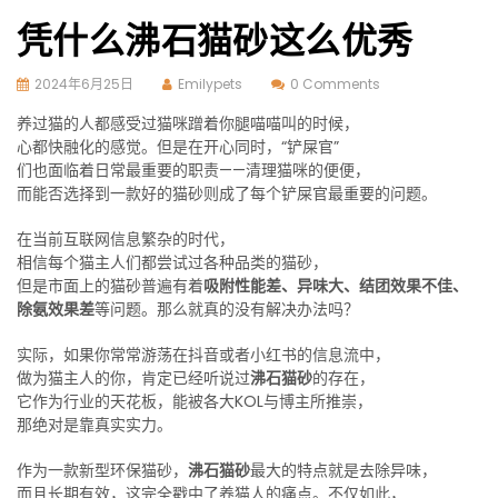
凭什么沸石猫砂这么优秀
2024年6月25日
Emilypets
0 Comments
养过猫的人都感受过猫咪蹭着你腿喵喵叫的时候，
心都快融化的感觉。但是在开心同时，“铲屎官”
们也面临着日常最重要的职责——清理猫咪的便便，
而能否选择到一款好的猫砂则成了每个铲屎官最重要的问题。
在当前互联网信息繁杂的时代，
相信每个猫主人们都尝试过各种品类的猫砂，
但是市面上的猫砂普遍有着
吸附性能差、异味大、结团效果不佳、
除氨效果差
等问题。那么就真的没有解决办法吗？
实际，如果你常常游荡在抖音或者小红书的信息流中，
做为猫主人的你，肯定已经听说过
沸石猫砂
的存在，
它作为行业的天花板，能被各大KOL与博主所推崇，
那绝对是靠真实实力。
作为一款新型环保猫砂，
沸石猫砂
最大的特点就是去除异味，
而且长期有效，这完全戳中了养猫人的痛点。不仅如此，