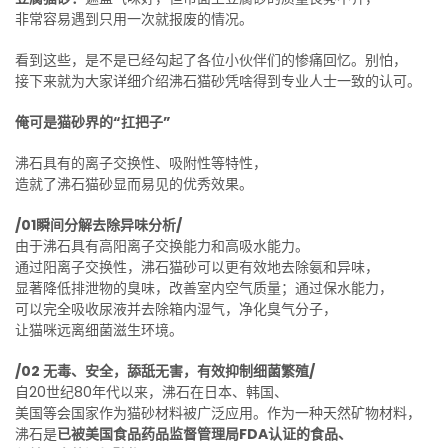
非常容易遇到只用一次就报废的情况。
看到这些，是不是已经勾起了各位小伙伴们的惨痛回忆。别怕，
接下来就为大家详细介绍沸石猫砂凭啥得到专业人士一致的认可。
俺可是猫砂界的“扛把子”
沸石具有的离子交换性、吸附性等特性，
造就了沸石猫砂显而易见的优秀效果。
/01瞬间分解去除异味分析/
由于沸石具有高阳离子交换能力和高吸水能力。
通过阳离子交换性，沸石猫砂可以更有效地去除氨和异味，
显著降低排泄物的臭味，改善室内空气质量；通过保水能力，
可以完全吸收尿液并去除箱内湿气，净化臭气分子，
让猫咪远离细菌滋生环境。
/02 无毒、安全，舔舐无害，有效抑制细菌繁殖/
自20世纪80年代以来，沸石在日本、韩国、
美国等会国家作为猫砂材料被广泛应用。作为一种天然矿物材料，
沸石是
已被美国食品药品监督管理局FDA认证的食品、