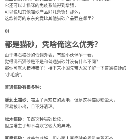
它还可以让猫咪的免疫系统得到增强，
可以说甩其他猫砂产品好几条街！那么，
这款神奇的东东究竟比其他猫砂产品强在哪里？
01
都是猫砂，凭啥俺这么优秀？
由于沸石猫砂的低调外表，有些小伙伴乍一看，
觉得沸石猫砂是不是和普通猫砂并没有什么不同？
那你可就大错特错了！接下来小国先带大家了解一下普通猫砂的
“小毛病”。
普通猫砂有很多种：
膨润土猫砂
：喵主子喜欢它的质地，但是这种猫砂粉尘大，
容易被带出，且不好清理。
松木猫砂
：虽然这种猫砂松软，
但是喵主子却不喜欢它较大的异味。
豆腐猫砂：
遮盖气味好，但市面上豆腐砂的质量良莠不齐，