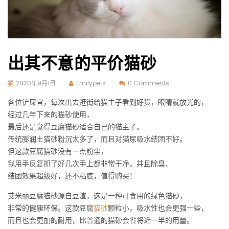
出其不意的平价猫砂
2020年9月1日
Emilypets
0 Comments
各位铲屎官，每次出去逛街给猫主子看到好货，眼睛就放光的，
经过几年下来的猫砂使用，
最后还是觉得豆腐猫砂适合自己的猫主子。
传统膨润土猫砂粉沉太多了，而且对猫尿吸水结团不好。
但这款豆腐猫砂没有一点粉尘，
我用手反复抓了好几次手上都非常干净。并且除臭、
结团效果超级好，还不粘底，值得购买！
艾米丽豆腐猫砂源自豆渣，这是一种可食用的绿色猫砂，
非常的健康环保。这款豆腐
猫砂
颗粒小，吸水性也会更强一些，
而且也会更加的耐用，比普通的猫砂会省将近一半的用量。