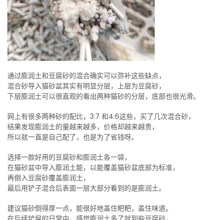
通过膨润土和豆腐砂的混合确实可以弥补这些缺点，
混合砂导入猫砂盆其实有明显分层，上层为豆腐砂，
下层膨润土可以很直观的看出两种猫砂的分层，底部也很光滑。
网上有很多两种砂的配比，3:7 和4:6这些，买了几次混合砂，
结果发现膨润土的量越来越多，价格却越来越贵，
所以就一直是自己配了，也是为了省钱呀。
选择一款好用的豆腐砂和膨润土各一袋，
在猫砂盆中导入膨润土能，以能覆盖猫砂盆底部为标准，
再倒入豆腐砂覆盖膨润土，
最后用铲子混合后表面一层大部分看到的是膨润土。
建议猫砂倒得厚一点，能很好地盖住粑粑，盖住味道。
在后续铲屎的日常中，感觉膨润土多了就到些豆腐砂，