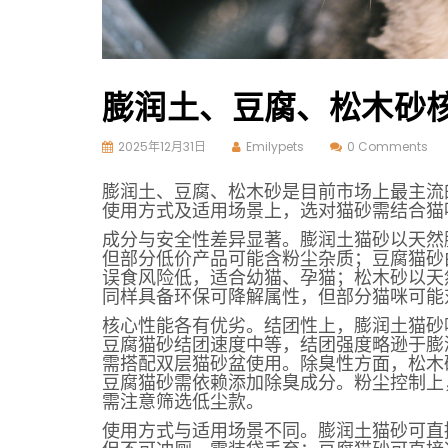
膨润土、豆腐、松木砂
2025年12月31日
Emilypets
0 Comments
膨润土、豆腐、松木砂是目前市场上最主流
使用方式及适用场景上，选对猫砂需结合猫
成分与安全性差异显著。膨润土猫砂以天然
但部分低价产品可能含粉尘杂质；豆腐猫砂
误食风险低，适合幼猫、孕猫；松木砂以天
同样具备环保可降解属性，但部分猫咪可能
核心性能各有优劣。结团性上，膨润土猫砂
豆腐猫砂结团速度中等，结团强度略逊于膨
需搭配双层猫砂盆使用。除臭性方面，松木
豆腐猫砂需依赖添加除臭成分。粉尘控制上
需注意筛选低尘款。
使用方式与适用场景不同。膨润土猫砂可直