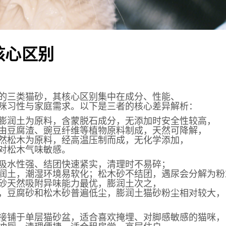
核心区别
的三类猫砂，其核心区别集中在成分、性能、
咪习性与家庭需求。以下是三者的核心差异解析：
膨润土为原料，含蒙脱石成分，无添加时安全性较高，
由豆腐渣、豌豆纤维等植物原料制成，天然可降解，
然松木为原料，经高温压制而成，无化学添加，
对松木气味敏感。
吸水性强、结团快速紧实，清理时不易碎；
润土，潮湿环境易软化；松木砂不结团，遇尿会分解为粉
砂天然吸附异味能力最优，膨润土次之，
，豆腐砂和松木砂普遍低尘，膨润土猫砂粉尘相对较大，
接铺于单层猫砂盆，适合喜欢掩埋、对脚感敏感的猫咪，