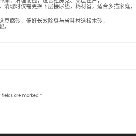
冲厕，清理便捷，适合租房党、高层住户，
，清理时仅需更换下层接尿垫，耗材省，适合多猫家庭，
选豆腐砂，偏好长效除臭与省耗材选松木砂，
配。
 fields are marked *