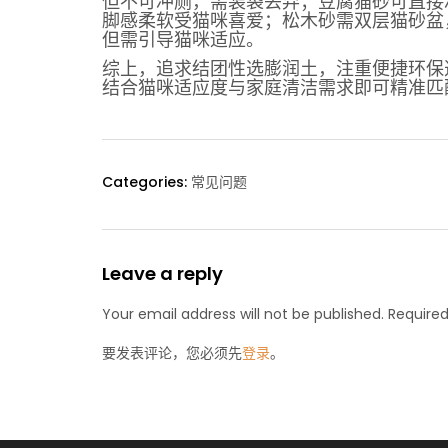
但不可冲厕，需装袋丢弃；豆腐猫砂可直接
脚感柔软受猫咪喜爱；松木砂需双层猫砂盆
但需引导猫咪适应。
综上，追求结团性选膨润土，注重便捷环保
结合猫咪适应度与家庭清洁需求即可精准匹
Categories:
常见问题
Leave a reply
Your email address will not be published. Required
要发表评论，您必须先
登录
。