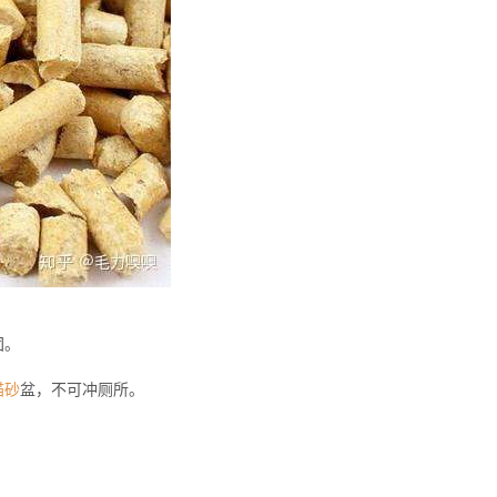
团。
猫砂
盆，不可冲厕所。