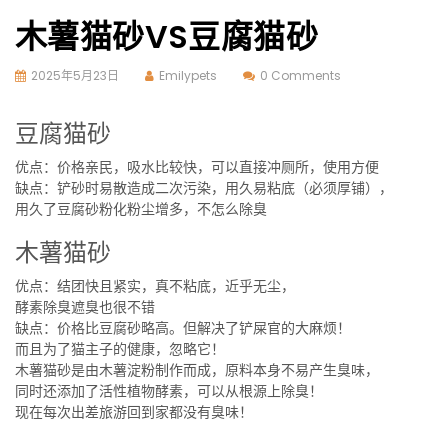
木薯猫砂VS豆腐猫砂
2025年5月23日
Emilypets
0 Comments
豆腐猫砂
优点：价格亲民，吸水比较快，可以直接冲厕所，使用方便
缺点：铲砂时易散造成二次污染，用久易粘底（必须厚铺），
用久了豆腐砂粉化粉尘增多，不怎么除臭
木薯猫砂
优点：结团快且紧实，真不粘底，近乎无尘，
酵素除臭遮臭也很不错
缺点：价格比豆腐砂略高。但解决了铲屎官的大麻烦！
而且为了猫主子的健康，忽略它！
木薯猫砂是由木薯淀粉制作而成，原料本身不易产生臭味，
同时还添加了活性植物酵素，可以从根源上除臭！
现在每次出差旅游回到家都没有臭味！