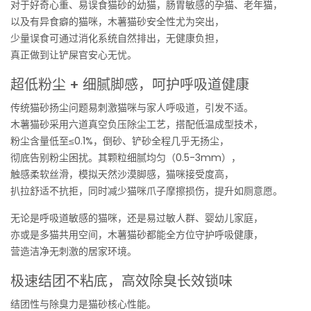
对于好奇心重、易误食猫砂的幼猫，肠胃敏感的孕猫、老年猫，
以及有异食癖的猫咪，木薯猫砂安全性尤为突出，
少量误食可通过消化系统自然排出，无健康负担，
真正做到让铲屎官安心无忧。
超低粉尘 + 细腻脚感，呵护呼吸道健康
传统猫砂扬尘问题易刺激猫咪与家人呼吸道，引发不适。
木薯猫砂采用六道真空负压除尘工艺，搭配低温成型技术，
粉尘含量低至≤0.1%，倒砂、铲砂全程几乎无扬尘，
彻底告别粉尘困扰。其颗粒细腻均匀（0.5-3mm），
触感柔软丝滑，模拟天然沙漠脚感，猫咪接受度高，
扒拉舒适不抗拒，同时减少猫咪爪子摩擦损伤，提升如厕意愿。
无论是呼吸道敏感的猫咪，还是易过敏人群、婴幼儿家庭，
亦或是多猫共用空间，木薯猫砂都能全方位守护呼吸健康，
营造洁净无刺激的居家环境。
极速结团不粘底，高效除臭长效锁味
结团性与除臭力是猫砂核心性能。