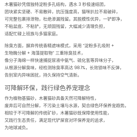
木薯猫砂凭借独特淀粉多孔结构，遇水 3 秒极速结团，
团块紧实坚硬、不易散碎，抗压强度高，猫咪扒拉不易破碎，
可完整包裹排泄物，杜绝渗漏残留。其脱模性优异，一铲即净，
不粘盆底、不粘铲，无顽固残留，大幅减少清理负担，
适配忙碌上班族与多猫家庭。
除臭方面，摒弃传统香精遮味模式，采用 “淀粉多孔吸附 +
生物酶分解 + 海藻提取物” 三重除臭技术，
像分子海绵一样快速捕捉尿液中氨气、硫化氢等异味分子，
从根源分解臭味，经检测除臭率高达 98.1%，长效锁味不反弹，
告别室内异味困扰，持久保持空气清新。
可降解环保，践行绿色养宠理念
作为植物基猫砂，木薯猫砂具备天然可降解特性，
废弃后可自然分解，不污染土壤与水源，契合绿色环保养宠趋势。
相较于不可降解的传统矿砂，木薯猫砂既保障使用性能，
又践行生态责任，满足现代铲屎官对环保养宠的追求，
为地球减负。