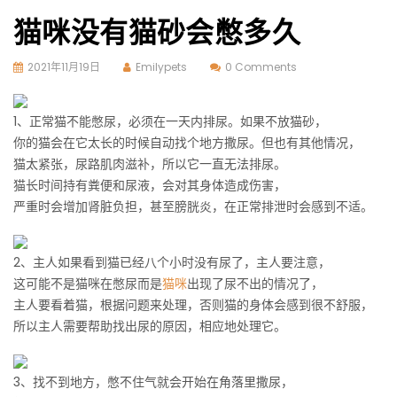
猫咪没有猫砂会憋多久
2021年11月19日
Emilypets
0 Comments
1、正常猫不能憋尿，必须在一天内排尿。如果不放猫砂，
你的猫会在它太长的时候自动找个地方撒尿。但也有其他情况，
猫太紧张，尿路肌肉滋补，所以它一直无法排尿。
猫长时间持有粪便和尿液，会对其身体造成伤害，
严重时会增加肾脏负担，甚至膀胱炎，在正常排泄时会感到不适。
2、主人如果看到猫已经八个小时没有尿了，主人要注意，
这可能不是猫咪在憋尿而是
猫咪
出现了尿不出的情况了，
主人要看着猫，根据问题来处理，否则猫的身体会感到很不舒服，
所以主人需要帮助找出尿的原因，相应地处理它。
3、找不到地方，憋不住气就会开始在角落里撒尿，