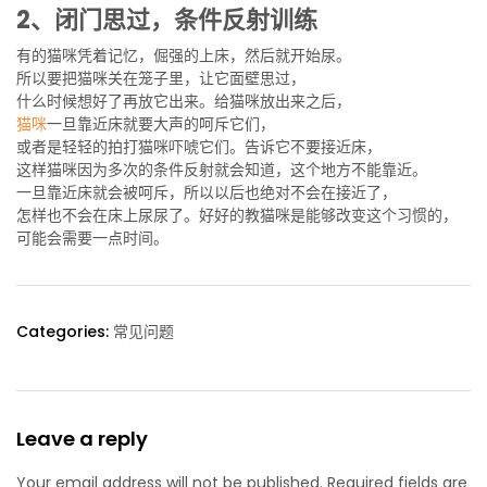
2、闭门思过，条件反射训练
有的猫咪凭着记忆，倔强的上床，然后就开始尿。
所以要把猫咪关在笼子里，让它面壁思过，
什么时候想好了再放它出来。给猫咪放出来之后，
猫咪
一旦靠近床就要大声的呵斥它们，
或者是轻轻的拍打猫咪吓唬它们。告诉它不要接近床，
这样猫咪因为多次的条件反射就会知道，这个地方不能靠近。
一旦靠近床就会被呵斥，所以以后也绝对不会在接近了，
怎样也不会在床上尿尿了。好好的教猫咪是能够改变这个习惯的，
可能会需要一点时间。
Categories:
常见问题
Leave a reply
Your email address will not be published. Required fields are