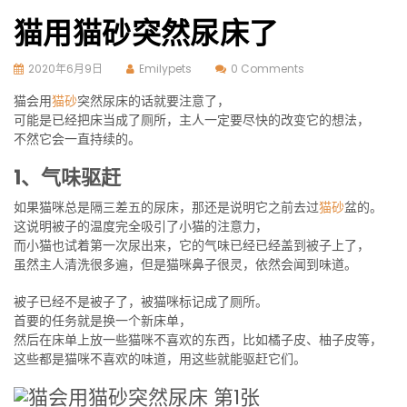
猫用猫砂突然尿床了
2020年6月9日
Emilypets
0 Comments
猫会用
猫砂
突然尿床的话就要注意了，
可能是已经把床当成了厕所，主人一定要尽快的改变它的想法，
不然它会一直持续的。
1、气味驱赶
如果猫咪总是隔三差五的尿床，那还是说明它之前去过
猫砂
盆的。
这说明被子的温度完全吸引了小猫的注意力，
而小猫也试着第一次尿出来，它的气味已经已经盖到被子上了，
虽然主人清洗很多遍，但是猫咪鼻子很灵，依然会闻到味道。
被子已经不是被子了，被猫咪标记成了厕所。
首要的任务就是换一个新床单，
然后在床单上放一些猫咪不喜欢的东西，比如橘子皮、柚子皮等，
这些都是猫咪不喜欢的味道，用这些就能驱赶它们。