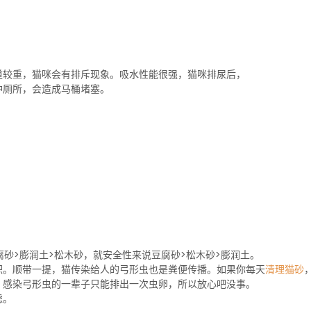
道较重，猫咪会有排斥现象。吸水性能很强，猫咪排尿后，
冲厕所，会造成马桶堵塞。
腐砂>膨润土>松木砂，就安全性来说豆腐砂>松木砂>膨润土。
积。顺带一提，猫传染给人的弓形虫也是粪便传播。如果你每天
清理猫砂
。感染弓形虫的一辈子只能排出一次虫卵，所以放心吧没事。
虑。