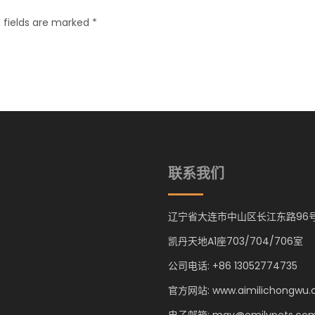
 fields are marked *
联系我们
辽宁省大连市中山区长江东路96
凯丹天地A1座703/704/706室
公司电话: +86 13052774735
官方网站: www.aimilichongwu
电子邮箱: may@emilypets.co