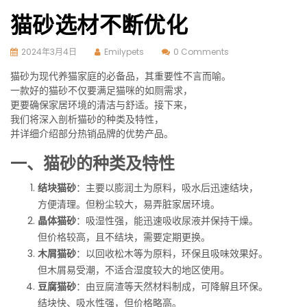
猫砂选材不断优化
2024年3月4日
Emilypets
0 Comments
猫砂为现代养猫家庭的必备品，其重要性不言而喻。
一款好的猫砂不仅要满足猫咪的如厕需求，
更要确保家居环境的清洁与舒适。接下来，
我们将深入剖析猫砂的种类及特性，
并详细介绍部分热销品牌的优势产品。
一、猫砂的种类及特性
结块猫砂
：主要以膨润土为原料，吸水后迅速结块，
方便清理。但粉尘较大，易弄脏家居环境。
晶体猫砂
：吸湿性强，能迅速吸收尿液并保持干燥。
但价格较高，且不结块，需要定期更换。
木屑猫砂
：以回收松木等为原料，环保且吸味效果好。
但木屑易受潮，不适合湿度较大的地区使用。
豆腐猫砂
：由豆腐渣等天然材料制成，可降解且环保。
结块快、吸水性强，但价格略高。