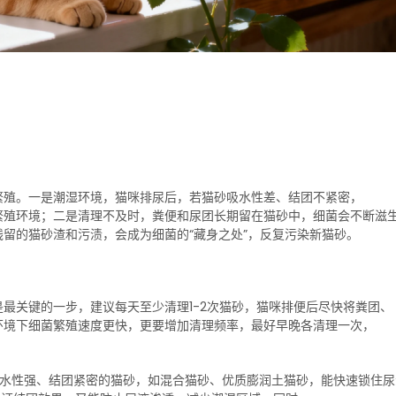
繁殖。一是潮湿环境，猫咪排尿后，若猫砂吸水性差、结团不紧密，
繁殖环境；二是清理不及时，粪便和尿团长期留在猫砂中，细菌会不断滋
留的猫砂渣和污渍，会成为细菌的“藏身之处”，反复污染新猫砂。
最关键的一步，建议每天至少清理1-2次猫砂，猫咪排便后尽快将粪团、
环境下细菌繁殖速度更快，更要增加清理频率，最好早晚各清理一次，
吸水性强、结团紧密的猫砂，如混合猫砂、优质膨润土猫砂，能快速锁住尿