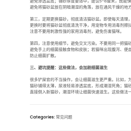
避免渗透盆底；铺砂厚度要适中，建议5-8厘米，既能
避免将猫砂盆放在阴暗潮湿的角落，放在通风干燥的地
第三，定期更换猫砂，彻底清洁猫砂盆。即使每天清理
更换时要将猫砂盆彻底清洗干净，用宠物专用消毒剂擦
注意不要用刺激性强的家用消毒剂，避免伤害猫咪。
第四，注意使用细节，避免交叉污染。不要用同一把猫
避免手上的细菌接触食物和皮肤；若猫咪出现腹泻、便
防止细菌扩散。
三、避坑提醒：这些做法，会加剧细菌滋生
很多铲屎官的不当操作，会让细菌滋生更严重。比如，
猫砂铺得太薄，尿液轻易渗透盆底，形成潮湿死角；猫
直接倒入新猫砂，潮湿环境让细菌快速滋生。这些做法
Categories:
常见问题