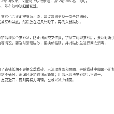
保证结团效果，又能防止尿液渗透，减少潮湿区域。同时，
方，能有效抑制细菌繁殖。
，猫砂也会逐渐被细菌污染，建议每周更换一次全盆猫砂，
拭盆壁和盆底，然后放在通风处晾干，再倒入新猫砂。
砂铲清理多个猫砂盆，防止细菌交叉传播；铲屎官清理猫砂后，要及时洗
血等情况，要及时清理猫砂，更换新猫砂，并对猫砂盆进行彻底消毒，
为了省钱长期不更换全盆猫砂，只清理粪团和尿团，导致猫砂中细菌不断
砂盆不通风，密闭环境加速细菌繁殖；用清水清洗猫砂盆后不晾干，
一定要避开，否则再努力清理，也难以减少细菌。