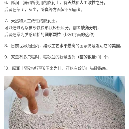
6、膨润土猫砂所使用的膨润土，有
天然
和
人工改性
之分，
后者在结团，灰尘，除臭等方面皆不如前者。
7、天然和人工改性的膨润土，
可以通过观察猫砂颗粒形状轻松区分，前者
棱角分明
，
后者通常为质感疏松的
圆形颗粒
（比如封面的这种）
8、目前世界范围内，猫砂工艺
水平最高
的国家仍是发明它的
美国
。
9、家里有多只猫时，猫砂盆的数量应为
（猫的数量+1）
个。
10、膨润土猫砂铺7至8厘米为佳，可以有效防止猫砂黏底。