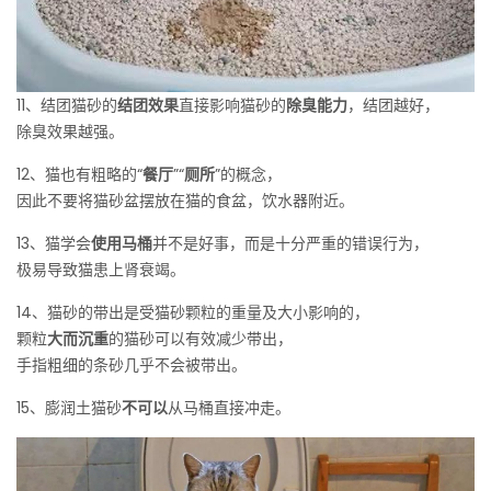
11、结团猫砂的
结团效果
直接影响猫砂的
除臭能力
，结团越好，
除臭效果越强。
12、猫也有粗略的“
餐厅
”“
厕所
”的概念，
因此不要将猫砂盆摆放在猫的食盆，饮水器附近。
13、猫学会
使用马桶
并不是好事，而是十分严重的错误行为，
极易导致猫患上肾衰竭。
14、猫砂的带出是受猫砂颗粒的重量及大小影响的，
颗粒
大而沉重
的猫砂可以有效减少带出，
手指粗细的条砂几乎不会被带出。
15、膨润土猫砂
不可以
从马桶直接冲走。