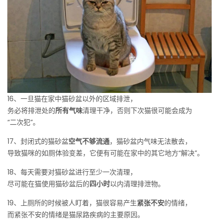
16、一旦猫在家中猫砂盆以外的区域排泄，
务必将排泄处的
所有气味
清理干净，否则下次猫很可能会成为
“二次犯”。
17、封闭式的猫砂盆
空气不够流通
，猫砂盆内气味无法散去，
导致猫咪的如厕体验变差，它便有可能在家中的其它地方“解决”。
18、每天需要对猫砂盆进行至少一次清理，
尽可能在猫使用猫砂盆后的
四小时
以内清理排泄物。
19、上厕所的时候被人盯着，猫很容易产生
紧张不安
的情绪，
而紧张不安的情绪是猫尿路疾病的主要原因。