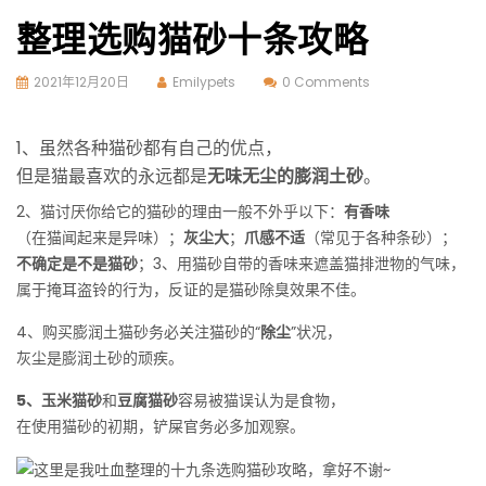
整理选购猫砂十条攻略
2021年12月20日
Emilypets
0 Comments
1、虽然各种猫砂都有自己的优点，
但是猫最喜欢的永远都是
无味无尘的膨润土砂
。
2、猫讨厌你给它的猫砂的理由一般不外乎以下：
有香味
（在猫闻起来是异味）；
灰尘大
；
爪感不适
（常见于各种条砂）；
不确定是不是猫砂
；3、用猫砂自带的香味来遮盖猫排泄物的气味，
属于掩耳盗铃的行为，反证的是猫砂除臭效果不佳。
4、购买膨润土猫砂务必关注猫砂的“
除尘
”状况，
灰尘是膨润土砂的顽疾。
5、玉米猫砂
和
豆腐猫砂
容易被猫误认为是食物，
在使用猫砂的初期，铲屎官务必多加观察。