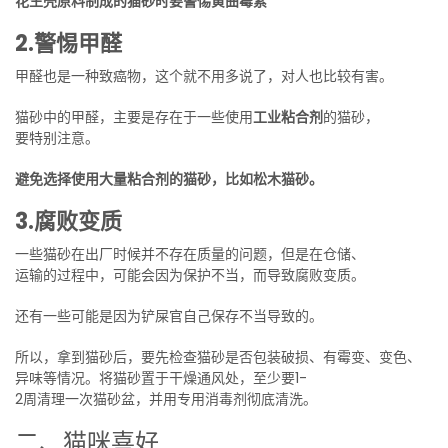
花生壳原料制成的猫砂时要警惕黄曲霉素
2.警惕甲醛
甲醛也是一种致癌物，这个就不用多说了，对人也比较有害。
猫砂中的甲醛，主要是存在于一些使用
工业粘合剂
的猫砂，
要特别注意。
避免选择使用大量粘合剂的猫砂，比如松木猫砂。
3.腐败变质
一些猫砂在出厂时候并不存在质量的问题，但是在仓储、
运输的过程中，可能会因为保护不当，而导致腐败变质。
还有一些可能是因为铲屎官自己保存不当导致的。
所以，拿到猫砂后，要先检查猫砂是否包装破损、有霉变、变色、
异味等情况。将猫砂置于干燥通风处，至少要1-
2周清理一次猫砂盆，并用专用消毒剂彻底清洗。
二、猫咪喜好