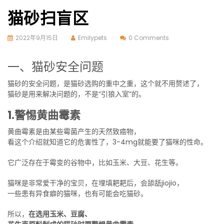
猫砂扫盲区
2022年9月15日
Emilypets
0 Comments
一、猫砂安全问题
猫砂的安全问题，是猫砂选购的重中之重，这个就不用赘述了，
猫砂是用来解决问题的，不是“引狼入室”的。
1.警惕黄曲霉素
黄曲霉素是由某些霉菌产生的天然致癌物，
看这个介绍就知道它的危害性了，3-4mg就能要了猫咪的性命。
它广泛存在于霉变的谷物中，比如玉米、大豆、花生等。
猫咪是非常爱干净的宝贝，在埋填耙耙后，会舔舐jiojio，
一些患有异食癖的猫咪，也有可能会吃猫砂。
所以，
在选用玉米、豆腐、