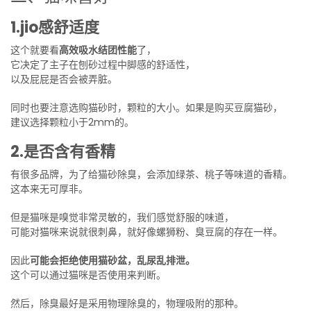
1.jio感舒适度
这个就要看
高效吸水结团性能
了，
它决定了主子在刨砂过程中脚感的舒适性，
以及屁屁是否会被弄脏。
同时也要注意选购猫砂时，颗粒的大小。如果是购买豆腐猫砂，
建议选择颗粒小于2mm的。
2.是否含有香精
有很多品牌，为了给猫砂除臭，会添加绿茶、桃子等味道的香精。
这本来无可厚非。
但是猫咪是嗅觉非常灵敏的，我们感觉舒服的味道，
可能对猫咪来说就很刺鼻，就好像螺狮粉、臭豆腐的存在一样。
因此
可能会拒绝使用猫砂盆，乱尿乱排泄。
这个可以通过猫咪是否使用来判断。
然后，除臭最好是采用物理除臭的，物理吸附的那种。