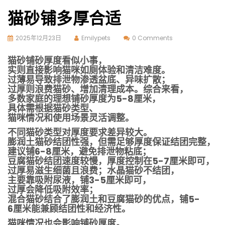
猫砂铺多厚合适
2025年12月23日
Emilypets
0 Comments
猫砂铺砂厚度看似小事，
实则直接影响猫咪如厕体验和清洁难度。
过薄易导致排泄物渗透盆底、异味扩散；
过厚则浪费猫砂、增加清理成本。综合来看，
多数家庭的理想铺砂厚度为5-8厘米，
具体需根据猫砂类型、
猫咪情况和使用场景灵活调整。
不同猫砂类型对厚度要求差异较大。
膨润土猫砂结团性强，但需足够厚度保证结团完整，
建议铺6-8厘米，避免排泄物粘底；
豆腐猫砂结团速度较慢，厚度控制在5-7厘米即可，
过厚易滋生细菌且浪费；水晶猫砂不结团，
主要靠吸附尿液，铺3-5厘米即可，
过厚会降低吸附效率；
混合猫砂结合了膨润土和豆腐猫砂的优点，铺5-
6厘米能兼顾结团性和经济性。
猫咪情况也会影响铺砂厚度。