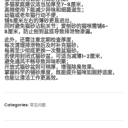
多猫家庭建议适当加厚至7-8厘米，
高频使用下能减少异味和细菌滋生；
幼猫或老年猫行动不便，
铺5厘米左右的薄砂更易进出，
同时避免猫砂沾粘关节；爱刨砂的猫咪需铺6-
8厘米，防止刨到盆底导致排泄物渗漏。
此外，还需注意定期检查厚度，
每次清理排泄物后及时补充猫砂，
每周至少彻底更换一次整盆猫砂。
若使用封闭式猫砂盆，可适当减薄1-2厘米，
避免通风不畅导致异味积聚；
开放式猫砂盆则可稍厚，增强除臭效果。
掌握科学的铺砂厚度，既能提升猫咪如厕舒适度，
也能让清洁工作更高效。
Categories:
常见问题