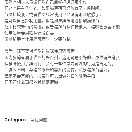
虽然有相关人员说猫咪自己能够把握好那个度，
但这也是有条件的。如果猫薄荷已经放置了一段时间，
气味比较淡，或者猫咪经常使用已经没有那么敏感了，
是可以自己控制用量。但是如果猫咪刚刚接触猫薄荷，
处于比较新奇的阶段，或者猫薄荷味道特别大，猫咪会欲罢不能，
使用过量会对猫咪造成伤害，
所以铲屎官使用猫薄荷时一定要节制。
最后，请不要对怀孕的猫咪使用猫薄荷。
因为猫薄荷属于猫咪的兴奋剂，这无疑是不好的，虽然有些夸张，
但猫咪使用了猫薄荷后会有一些过激或剧烈的行为是肯定的，
而这也不利于孕猫的健康和婴儿的发育。总是猫薄荷虽好，
但是不会万能的，必要时可以当做养猫的辅助手段，
但不可什么事都依赖猫薄荷哟~
Categories:
常见问题