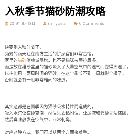
入秋季节猫砂防潮攻略
2019年9月18日
Emilypets
0 Comments
快要到入秋时节了，
频繁的雨天让在南方生活的铲屎官们非常苦恼，
家里的
猫砂
消耗量暴增。也不是猫咪拉屎拉尿多，
而是放在猫砂盆里的猫砂吸入了大量空气中的湿气而变得潮湿了，
以往能用一两周时间的猫砂，在这个季节不到一周就得全换了，
否则就会有一股非常难闻的味道。
其实这都是在雨季因为猫砂吸水特性而造成的，
吸入水汽让猫砂变潮，然后失去粘附性，让尿液和粪便无法结团，
然后臭味散发在空气中，非常刺鼻。
对应这种方式，我们可以从两个方面来着手。