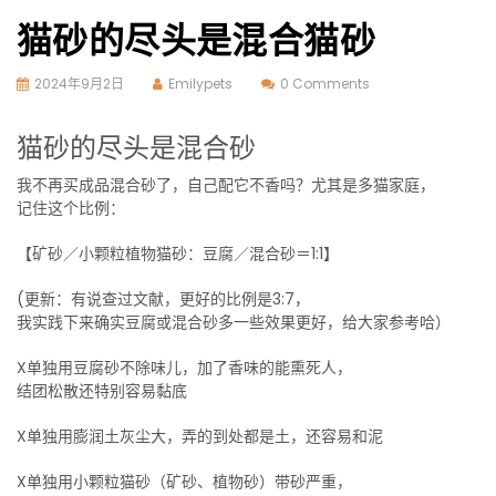
猫砂的尽头是混合猫砂
2024年9月2日
Emilypets
0 Comments
猫砂的尽头是混合砂
我不再买成品混合砂了，自己配它不香吗？尤其是多猫家庭，
记住这个比例：
【矿砂／小颗粒植物猫砂：豆腐／混合砂＝1:1】
(更新：有说查过文献，更好的比例是3:7，
我实践下来确实豆腐或混合砂多一些效果更好，给大家参考哈）
X单独用豆腐砂不除味儿，加了香味的能熏死人，
结团松散还特别容易黏底
X单独用膨润土灰尘大，弄的到处都是土，还容易和泥
X单独用小颗粒猫砂（矿砂、植物砂）带砂严重，