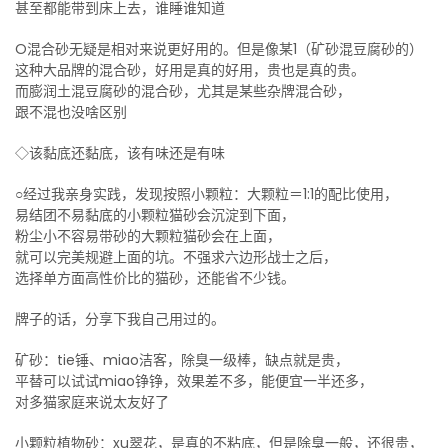
甚至都能带到床上去，谁睡谁知道
O混合砂无疑是相对来说更好用的。但是像某1（矿砂混豆腐砂的）
这种大品牌的混合砂，好用是真的好用，贵也是真的贵。
而膨润土混豆腐砂的混合砂，尤其是某些杂牌混合砂，
跟不混也没啥区别
◇该黏底还黏底，该有味还是有味
○经过我亲身实践，发现按照小颗粒：大颗粒＝1:1的配比使用，
易结团不易黏底的小颗粒猫砂会沉淀到下面，
粉尘小不容易带砂的大颗粒猫砂会在上面，
就可以完美规避上面的坑。不强求六边形战士之后，
选择单方面高性价比的猫砂，还能省不少钱。
牌子的话，分享下我自己用过的。
矿砂：tie锤、miao洁客，除臭一级棒，缺点就是贵，
平替可以试试miao铮铮，效果差不多，能便宜一半还多，
对多猫家庭来说太友好了
小颗粒植物砂：xu翠花，是真的不粘底，但是除臭一般，还很贵，