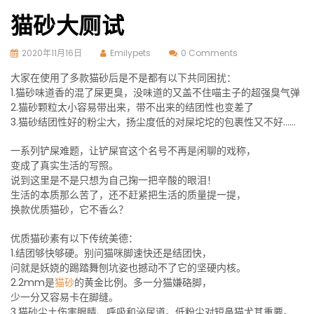
猫砂大厕试
2020年11月16日
Emilypets
0 Comments
大家在使用了多款猫砂后是不是都有以下共同困扰：
1.猫砂味道香的混了屎更臭，没味道的又盖不住喵主子的超强臭气弹
2.猫砂颗粒太小容易带出来，带不出来的结团性也变差了
3.猫砂结团性好的粉尘大，扬尘度低的对屎坨坨的包裹性又不好……
一系列铲屎难题，让铲屎官这个名号不再是闲聊的戏称，
变成了真实生活的写照。
说到这里是不是只想为自己掬一把辛酸的眼泪！
生活的本质那么苦了，还不赶紧把生活的质量提一提，
换款优质猫砂，它不香么？
优质猫砂素有以下传统美德：
1.结团够快够硬。别问猫咪脚速快还是结团快，
问就是妖娆的踢踏舞刨坑姿也撼动不了它的坚硬内核。
2.2mm是
猫砂
的黄金比例。多一分猫嫌硌脚，
少一分又容易卡在脚缝。
3.猫砂尘土伤害眼睛、呼吸和泌尿道。低粉尘对短鼻猫尤其重要。