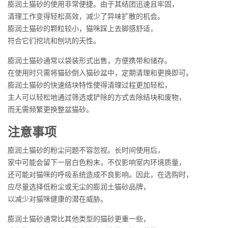
膨润土猫砂的使用非常便捷。由于其结团迅速且牢固，
清理工作变得轻松高效，减少了异味扩散的机会。
膨润土猫砂的颗粒较小，猫咪踩上去脚感舒适，
符合它们挖坑和刨坑的天性。
膨润土猫砂通常以袋装形式出售，方便携带和储存。
在使用时只需将猫砂倒入猫砂盆中，定期清理和更换即可。
膨润土猫砂的快速结块特性使得清理过程更加轻松，
主人可以轻松地通过筛选或铲除的方式去除结块和废物，
而无需频繁更换整盆猫砂。
注意事项
膨润土猫砂的粉尘问题不容忽视。长时间使用后，
家中可能会留下一层白色粉末，不仅影响室内环境质量，
还可能对猫咪的呼吸系统造成不良影响。因此，在选购时，
应尽量选择低粉尘或无尘的膨润土猫砂品牌，
以减少对猫咪健康的潜在威胁。
膨润土猫砂通常比其他类型的猫砂更重一些，