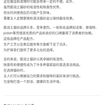
这在搬运和清理时可能会带来一定的不便。此外，
虽然膨润土猫砂的吸湿性和除臭性优秀，
但长时间使用后仍可能产生异味，
需要主人定期更换和清洁猫砂盆以保持最佳效果。
膨润土猫砂品牌众多，竞争激烈。一些知名品牌如洁客、普瑞特、
pidan等凭借其优质的产品和良好的口碑赢得了消费者的信赖。
这些品牌在产品配方、
生产工艺以及售后服务等方面都下足了功夫，
为铲屎官们提供了更多元化的选择。
总的来说，膨润土猫砂以其卓越的吸湿性、
除臭性和便捷性成为了许多养猫家庭的首选清洁用品。
在选择猫砂时，
主人们可以根据自己的需求和猫咪的喜好来进行挑选，
为宠物打造一个舒适、健康的生活环境。