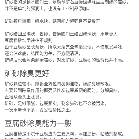
矿砂指的是钠基膨润土，是钠基矿石直接破碎除尘后制成的猫砂，
并不是单纯的膨润土，也没有工业制品添加。
矿砂颗粒较细，吸水快，结团能力超强且不易散开
矿砂结团呈碟状，省砂；普通膨润土结团成球状，用量更大
豆腐猫砂结团往往不规则
由于豆腐砂呈长条状，所以无法完全包裹粪便，不仅散发异味，
还会沾盆底，结团能力差，不方便清理，
铲碎后也会污染剩余猫砂，对比矿砂，豆腐砂的性价比并不高。
矿砂除臭更好
矿砂颗粒较小，能够全方位包裹排泄物，隔绝臭味散发。
主要起到除臭作用的椰壳活性炭包裹粪便的同时，分解臭味，
直接从源头上除臭。
矿砂，足够细腻，包裹紧实，剩余猫砂也不会被污染，
一次用量也不多，妥妥性价比之王。.
豆腐砂除臭能力一般
豆腐猫砂是用烘干豆腐渣为主要原料，添加淀粉、粘结剂制成。