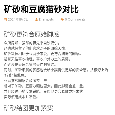
矿砂和豆腐猫砂对比
2024年11月7日
Emilypets
0 Comments
矿砂更符合原始脚感
众所周知，猫咪的祖先来自沙漠尔，
这也就保留了他们喜欢沙子的原始天性。
矿沙颗粒相比于豆腐沙来说，更符合猫咪的脚感。
猫咪天性喜欢掩埋，喜欢户外沙土的质感，
而矿沙是最适合猫咪天性的猫砂。
同时，矿砂细腻的脚感也会给小猫提供足够的安全感。从根源上治
“疗乱”拉乱尿。
豆腐猫砂脚感会稍微差―些
相对于矿砂，豆腐沙颗粒更大，因此脚感会差一些，
并且经过小猫反复踩踏，豆腐沙更容易散成粉末状，
实际使用成本并不低。
矿砂结团更加紧实