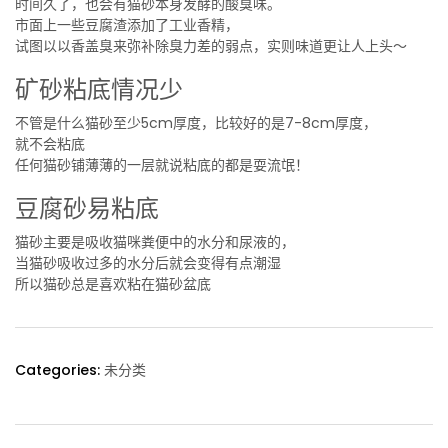
时间久了，也会有猫砂本身发酵的酸臭味。
市面上一些豆腐渣添加了工业香精，
试图以以香盖臭来弥补除臭力差的弱点，实则味道更让人上头～
矿砂粘底情况少
不管是什么猫砂至少5cm厚度，比较好的是7-8cm厚度，
就不会粘底
任何猫砂铺薄薄的一层就说粘底的都是耍流氓！
豆腐砂易粘底
猫砂主要是吸收猫咪粪便中的水分和尿液的，
当猫砂吸收过多的水分后就会变得有点潮湿
所以猫砂总是喜欢粘在猫砂盆底
Categories:
未分类