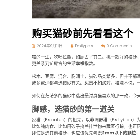
购买猫砂前先看看这个
2024年9月11日
Emilypets
0 Comments
喵的一生，吃喝拉撒，如厕占了其二。挑一款好的猫砂，
更关系到铲屎官的
生活幸福
指数。
松木、豆腐、混合、膨润土，猫砂品类繁多，但并不都
或多或少都与选错砂有关。
买贵不如买对
，猫嫌不说，
如何在茫茫多的猫砂中选出最讨臭猫喜欢的那一款，今
脚感，选猫砂的第一道关
家猫（F.s.catus）的祖先，以非洲野猫（F.s Lybica）
比如纯肉食、比如用砂子掩盖排泄物来藏匿行踪。也正
即使是选其他猫砂，也应该优先考虑
2mm以下的颗粒