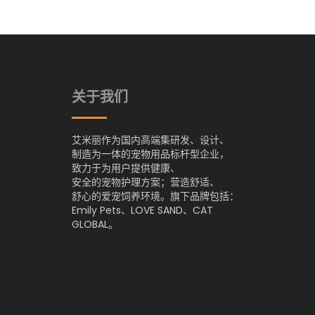
关于我们
艾米丽作为国内高端集研发、设计、
制造为一体的宠物用品标杆型企业，
致力于为用户提供健康、
安全的宠物护理方案；营造舒适、
舒心的爱宠饲养环境。旗下品牌包括：
Emily Pets、LOVE SAND、CAT
GLOBAL。