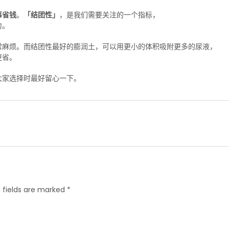
事省钱
。
「结团性」
，是我们需要关注的一个指标，
力。
常麻烦。而结团性最好的膨润土，可以用更小的体积吸附更多的尿液，
更省。
大家选择时最好留心一下。
 fields are marked *