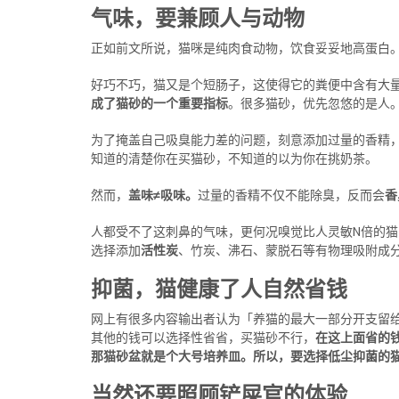
气味，要兼顾人与动物
正如前文所说，猫咪是纯肉食动物，饮食妥妥地高蛋白
好巧不巧，猫又是个短肠子，这使得它的粪便中含有大量
成了猫砂的一个重要指标
。很多猫砂，优先忽悠的是人
为了掩盖自己吸臭能力差的问题，刻意添加过量的香精
知道的清楚你在买猫砂，不知道的以为你在挑奶茶。
然而，
盖味≠吸味。
过量的香精不仅不能除臭，反而会
香
人都受不了这刺鼻的气味，更何况嗅觉比人灵敏N倍的
选择添加
活性炭
、竹炭、沸石、蒙脱石等有物理吸附成
抑菌，猫健康了人自然省钱
网上有很多内容输出者认为「养猫的最大一部分开支留
其他的钱可以选择性省省，买猫砂不行，
在这上面省的
那猫砂盆就是个大号培养皿
。所以，要选择低尘抑菌的
当然还要照顾铲屎官的体验