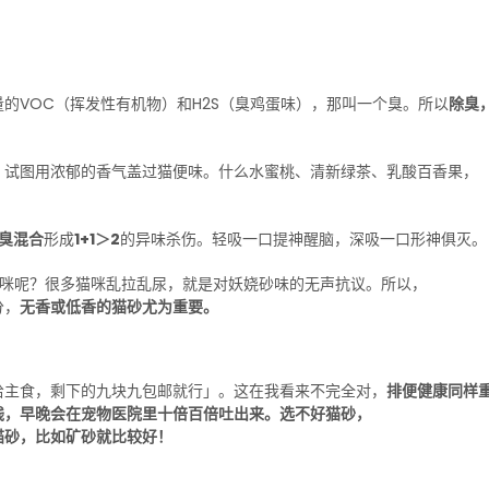
。
的VOC（挥发性有机物）和H2S（臭鸡蛋味），那叫一个臭。所以
除臭
。
，试图用浓郁的香气盖过猫便味。什么水蜜桃、清新绿茶、乳酸百香果，
臭混合
形成
1+1＞2
的异味杀伤。轻吸一口提神醒脑，深吸一口形神俱灭。
猫咪呢？很多猫咪乱拉乱尿，就是对妖娆砂味的无声抗议。所以，
分，
无香或低香的猫砂尤为重要。
给主食，剩下的九块九包邮就行」。这在我看来不完全对，
排便健康同样
钱，早晚会在宠物医院里十倍百倍吐出来。
选不好猫砂，
猫砂，比如矿砂就比较好！