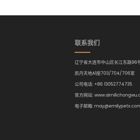
联系我们
辽宁省大连市中山区长江东路96
凯丹天地A1座703/704/706室
公司电话: +86 13052774735
官方网站: www.aimilichongwu
电子邮箱: may@emilypets.co