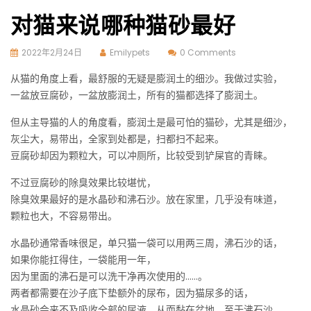
对猫来说哪种猫砂最好
2022年2月24日
Emilypets
0 Comments
从猫的角度上看，最舒服的无疑是膨润土的细沙。我做过实验，
一盆放豆腐砂，一盆放膨润土，所有的猫都选择了膨润土。
但从主导猫的人的角度看，膨润土是最可怕的猫砂，尤其是细沙，
灰尘大，易带出，全家到处都是，扫都扫不起来。
豆腐砂却因为颗粒大，可以冲厕所，比较受到铲屎官的青睐。
不过豆腐砂的除臭效果比较堪忧，
除臭效果最好的是水晶砂和沸石沙。放在家里，几乎没有味道，
颗粒也大，不容易带出。
水晶砂通常香味很足，单只猫一袋可以用两三周，沸石沙的话，
如果你能扛得住，一袋能用一年，
因为里面的沸石是可以洗干净再次使用的……。
两者都需要在沙子底下垫额外的尿布，因为猫尿多的话，
水晶砂会来不及吸收全部的尿液，从而黏在盆地。至于沸石沙，