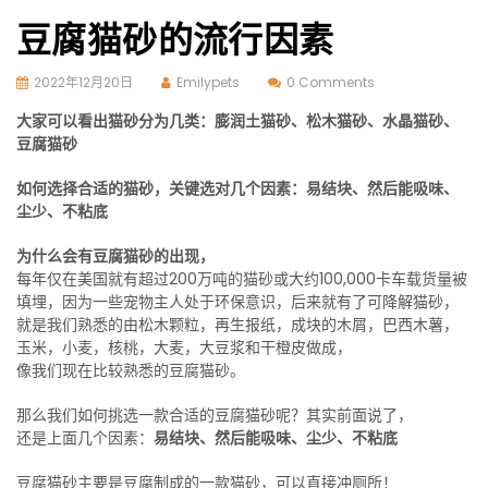
豆腐猫砂的流行因素
2022年12月20日
Emilypets
0 Comments
大家可以看出猫砂分为几类：膨润土猫砂、松木猫砂、水晶猫砂、
豆腐猫砂
如何选择合适的猫砂，关键选对几个因素：易结块、然后能吸味、
尘少、不粘底
为什么会有豆腐猫砂的出现，
每年仅在美国就有超过200万吨的猫砂或大约100,000卡车载货量被
填埋，因为一些宠物主人处于环保意识，后来就有了可降解猫砂，
就是我们熟悉的由松木颗粒，再生报纸，成块的木屑，巴西木薯，
玉米，小麦，核桃，大麦，大豆浆和干橙皮做成，
像我们现在比较熟悉的豆腐猫砂。
那么我们如何挑选一款合适的豆腐猫砂呢？其实前面说了，
还是上面几个因素：
易结块、然后能吸味、尘少、不粘底
豆腐猫砂主要是豆腐制成的一款猫砂，可以直接冲厕所！