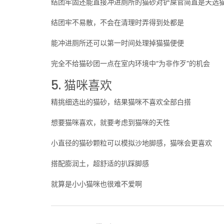
结团牢固还能直接冲进厕所的猫砂对铲屎官简直是天选
结团牢不易散，不会在清理时弄得到处都是
能冲进厕所还可以第一时间处理掉猫猫便便
完全不给猫砂团一点在室内环境中“为非作歹”的机会
5. 猫咪喜欢
精挑细选出的猫砂，结果猫咪不喜欢全部白搭
想要猫咪喜欢，就要考虑到猫咪的天性
小直径的猫砂颗粒可以模拟沙地脚感，猫咪会更喜欢
搭配膨润土，超舒适的扒踩脚感
就算是小小猫咪也很难不爱啊