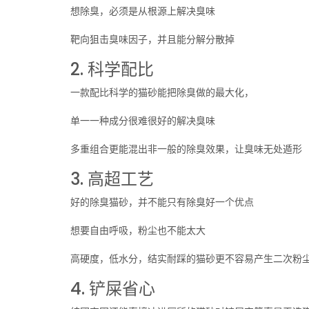
想除臭，必须是从根源上解决臭味
靶向狙击臭味因子，并且能分解分散掉
2. 科学配比
一款配比科学的猫砂能把除臭做的最大化，
单一一种成分很难很好的解决臭味
多重组合更能混出非一般的除臭效果，让臭味无处遁形
3. 高超工艺
好的除臭猫砂，并不能只有除臭好一个优点
想要自由呼吸，粉尘也不能太大
高硬度，低水分，结实耐踩的猫砂更不容易产生二次粉
4. 铲屎省心