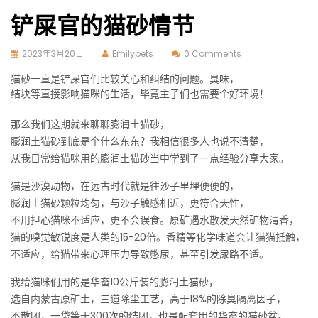
铲屎官的猫砂情节
2023年3月20日
Emilypets
0 Comments
猫砂一直是铲屎官们比较关心和纠结的问题。臭味，
结块等直接影响猫咪的生活，毕竟主子们也需要个好环境！
那么我们这期就来聊聊膨润土猫砂，
膨润土猫砂到底是个什么东东？我相信很多人也说不清楚，
从我日常给猫咪用的膨润土猫砂当中学到了一点经验分享大家。
猫是沙漠动物，在远古时代就是往沙子里埋便便的，
膨润土猫砂颗粒均匀，与沙子触感相近，更符合天性，
不用担心猫咪不适应，更不会误食。原矿遇水散发天然矿物清香，
猫的嗅觉敏锐度是人类的15-20倍。香精等化学味道会让猫猫抵触，
不适应，给猫带来
心理压力
导致憋尿，甚至引发尿路不适。
我给猫咪们用的是华畜10公斤装的膨润土猫砂，
选自内蒙古原矿土，三道除尘工艺，高于18%的除臭隔离因子，
不散团，一袋等于300次的结团，也是配套用的华畜的猫砂盆。