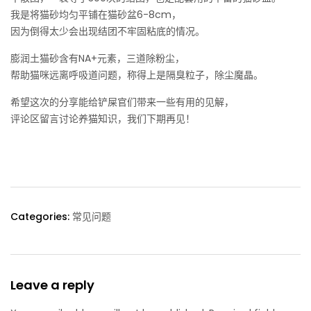
我是将猫砂均匀平铺在猫砂盆6-8cm，
因为倒得太少会出现结团不牢固粘底的情况。
膨润土猫砂含有NA+元素，三道除粉尘，
帮助猫咪远离呼吸道问题，称得上是隔臭粒子，除尘魔晶。
希望这次的分享能给铲屎官们带来一些有用的见解，
评论区留言讨论养猫知识，我们下期再见！
Categories:
常见问题
Leave a reply